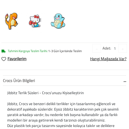
Baston
Kanadyen
Koltuk Altı Değne
Tekerlekli Sandal
Adet:
Tahmini Kargoya Teslim Tarihi:
1-3 Gün İçerisinde Teslim
Walker (Yürüteç)
Favorilerim
Hangi Mağazada Var?
Aksesuar ve Yede
Crocs Ürün Bilgileri
Jibbitz Terlik Süsleri - Crocs’unuzu Kişiselleştirin
Jibbitz, Crocs ve benzeri delikli terlikler için tasarlanmış eğlenceli ve
dekoratif ayakkabı süsleridir. Eşsiz Jibbitz karakterinin pek çok sevimli
yaratık arkadaşı vardır; bu nedenle tek başına kullanabilir ya da farklı
modelleri bir araya getirerek kendi tarzınızı oluşturabilirsiniz.
Düz plastik tek parça tasarımı sayesinde kolayca takılır ve deliklere