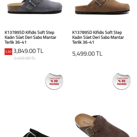
Büyük Beden
Crocs
Dizlikler
Kifidis Softstep
Igor
El ve El Bilek Atel
Kifidis Anatomik M
K13789SD Kifidis Soft Step
K13789SD Kifidis Soft Step
Kadın Süet Deri Sabo Mantar
Kadın Süet Deri Sabo Mantar
Mini Melissa
Fıtık Bağları
Kifidis Aqua
Terlik 36-41
Terlik 36-41
Gri/Grey
Bej/Taupe
3,849.00 TL
%30
5,499.00 TL
Primigi
Kol Askısı
K1992 Serisi
5,499.00 TL
SuperFit
Korseler
Kifidis Koleksiyon
Omuz Destekleri
Kids
Parmak Atelleri
SoftStep
Rom Walker & Alç
Metal Ortopedi