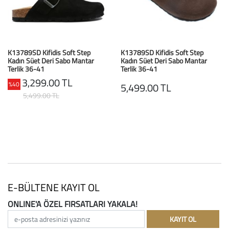
Baston
Kanadyen
K13789SD Kifidis Soft Step
K13789SD Kifidis Soft Step
Koltuk Altı Değne
Kadın Süet Deri Sabo Mantar
Kadın Süet Deri Sabo Mantar
Terlik 36-41
Terlik 36-41
Tekerlekli Sandal
Siyah/Black
Kahverengi/Brown
3,299.00 TL
%40
5,499.00 TL
5,499.00 TL
Walker (Yürüteç)
Aksesuar ve Yede
E-BÜLTENE KAYIT OL
ONLINE'A ÖZEL FIRSATLARI YAKALA!
e-posta adresinizi yazınız
KAYIT OL