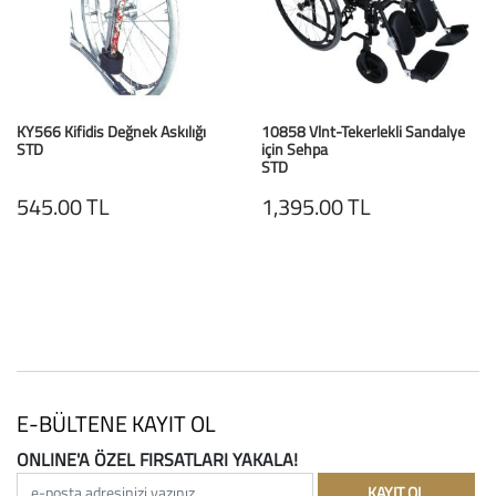
KY566 Kifidis Değnek Askılığı
10858 Vlnt-Tekerlekli Sandalye
STD
için Sehpa
STD
545.00 TL
1,395.00 TL
E-BÜLTENE KAYIT OL
ONLINE'A ÖZEL FIRSATLARI YAKALA!
e-posta adresinizi yazınız
KAYIT OL