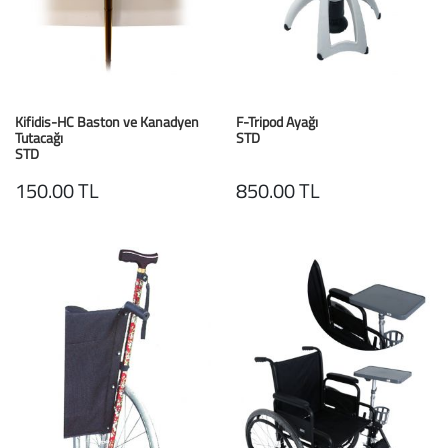
Baston
Kanadyen
Koltuk Altı Değne
Kifidis-HC Baston ve Kanadyen
F-Tripod Ayağı
Tutacağı
STD
Tekerlekli Sandal
STD
150.00 TL
850.00 TL
Walker (Yürüteç)
Aksesuar ve Yede