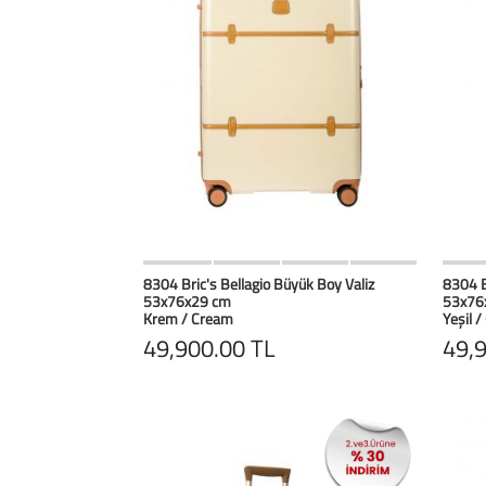
HIZLI BAK
Favorilerim
8304 Bric's Bellagio Büyük Boy Valiz
8304 B
53x76x29 cm
53x76
Krem / Cream
Yeşil /
49,900.00 TL
49,