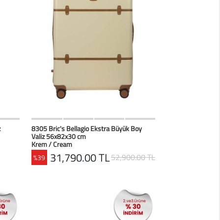
erim
HIZLI BAK
Favorilerim
z
8305 Bric's Bellagio Ekstra Büyük Boy
Valiz 56x82x30 cm
Krem / Cream
31,790.00 TL
52,900.00 TL
%39