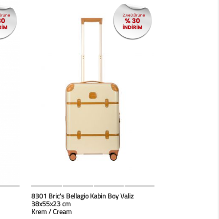
erim
HIZLI BAK
Favorilerim
8301 Bric's Bellagio Kabin Boy Valiz
38x55x23 cm
Krem / Cream