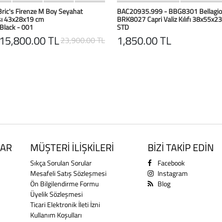
HIZLI BAK
Favorilerim
HIZLI BAK
Favoril
ric's Firenze M Boy Seyahat
BAC20935.999 - BBG8301 Bellagio
sı 43x28x19 cm
BRK8027 Capri Valiz Kılıfı 38x55x2
Black - 001
STD
15,800.00 TL
1,850.00 TL
23,900.00 TL
AR
MÜŞTERİ İLİŞKİLERİ
BİZİ TAKİP EDİN
Sıkça Sorulan Sorular
Facebook
Mesafeli Satış Sözleşmesi
Instagram
Ön Bilgilendirme Formu
Blog
Üyelik Sözleşmesi
Ticari Elektronik İleti İzni
Kullanım Koşulları