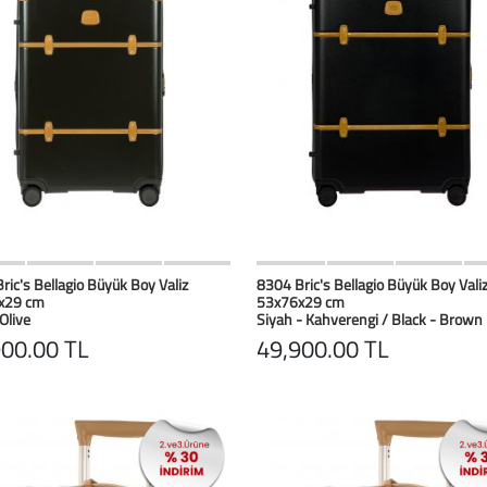
HIZLI BAK
Favorilerim
HIZLI BAK
Favoril
ric's Bellagio Büyük Boy Valiz
8304 Bric's Bellagio Büyük Boy Vali
x29 cm
53x76x29 cm
 Olive
Siyah - Kahverengi / Black - Brown
900.00 TL
49,900.00 TL