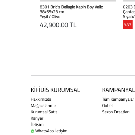
HIZLI BAK
Favorilerim
8301 Bric's Bellagio Kabin Boy Valiz
0203 B
38x55x23 cm
Çanta
Yeşil / Olive
Siyah/
42,900.00 TL
%33
KİFİDİS KURUMSAL
KAMPANYAL
Hakkımızda
Tüm Kampanyalar
Mağazalarımız
Outlet
Kurumsal Satış
Sezon Fırsatları
Kariyer
İletişim
WhatsApp İletişim