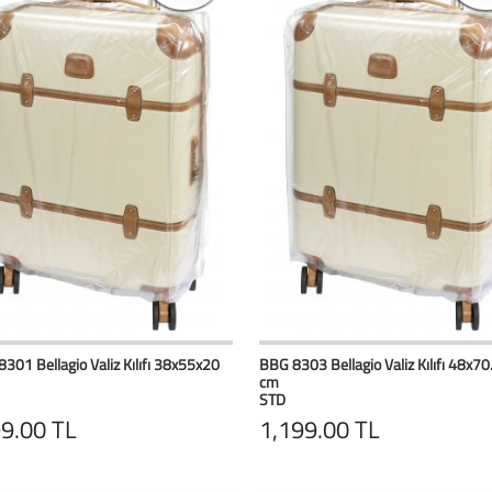
HIZLI BAK
Favorilerim
HIZLI BAK
Favoril
301 Bellagio Valiz Kılıfı 38x55x20
BBG 8303 Bellagio Valiz Kılıfı 48x7
cm
STD
9.00 TL
1,199.00 TL