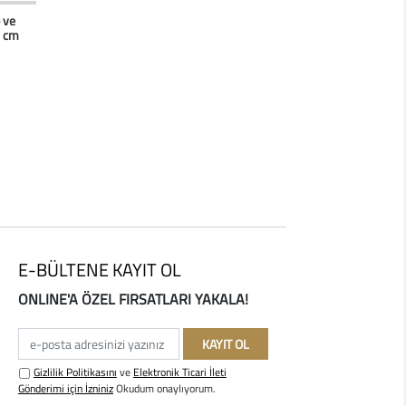
erim
 ve
3 cm
E-BÜLTENE KAYIT OL
ONLINE'A ÖZEL FIRSATLARI YAKALA!
e-posta adresinizi yazınız
KAYIT OL
Gizlilik Politikasını
ve
Elektronik Ticari İleti
Gönderimi için İzniniz
Okudum onaylıyorum.