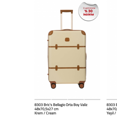
HIZLI BAK
Favorilerim
8303 Bric's Bellagio Orta Boy Valiz
8303 B
48x70,5x27 cm
48x70
Krem / Cream
Yeşil /