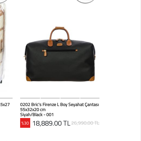
erim
HIZLI BAK
Favorilerim
0.5x27
0202 Bric's Firenze L Boy Seyahat Çantası
55x32x20 cm
Siyah/Black - 001
18,889.00 TL
26,990.00 TL
%30