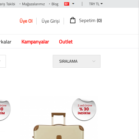
|
riş Takibi
Mağazalarımız
Blog
Sepetim
(0)
Üye Ol
Üye Girişi
kalar
Kampanyalar
Outlet
SIRALAMA