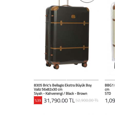
HIZLI BAK
Favorilerim
8305 Bric's Bellagio Ekstra Büyük Boy
BBG1 8
Valiz 56x82x30 cm
cm
Siyah - Kahverengi / Black - Brown
STD
31,790.00 TL
1,09
52,900.00 TL
%39