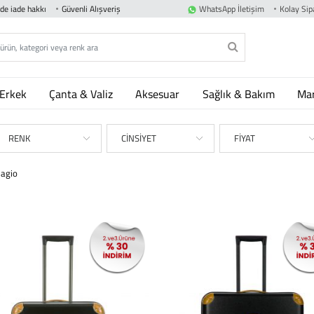
nde iade hakkı
Güvenli Alışveriş
WhatsApp İletişim
Kolay Sipa
Erkek
Çanta & Valiz
Aksesuar
Sağlık & Bakım
Mar
RENK
CİNSİYET
FİYAT
lagio