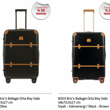
HIZLI BAK
Favorilerim
HIZLI BAK
Favoril
ric's Bellagio Orta Boy Valiz
8303 Bric's Bellagio Orta Boy Valiz
,5x27 cm
48x70,5x27 cm
 Olive
Siyah - Kahverengi / Black - Brown