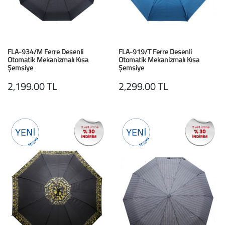
Baston
Kanadyen
FLA-934/M Ferre Desenli
FLA-919/T Ferre Desenli
Koltuk Altı Değne
Otomatik Mekanizmalı Kısa
Otomatik Mekanizmalı Kısa
Şemsiye
Şemsiye
Tekerlekli Sandal
Gri Desenli
Mavi / Blue
2,199.00 TL
2,299.00 TL
Walker (Yürüteç)
Aksesuar ve Yede