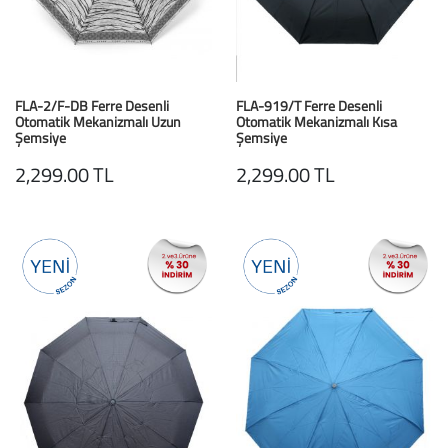
Büyük Beden
Crocs
Dizlikler
Kifidis Softstep
Igor
El ve El Bilek Atel
Kifidis Anatomik M
FLA-2/F-DB Ferre Desenli
FLA-919/T Ferre Desenli
Otomatik Mekanizmalı Uzun
Otomatik Mekanizmalı Kısa
Mini Melissa
Fıtık Bağları
Kifidis Aqua
Şemsiye
Şemsiye
Zebra Desenli
Siyah / Black
2,299.00 TL
2,299.00 TL
Primigi
Kol Askısı
K1992 Serisi
SuperFit
Korseler
Kifidis Koleksiyon
Omuz Destekleri
Kids
Parmak Atelleri
SoftStep
Rom Walker & Alç
Metal Ortopedi