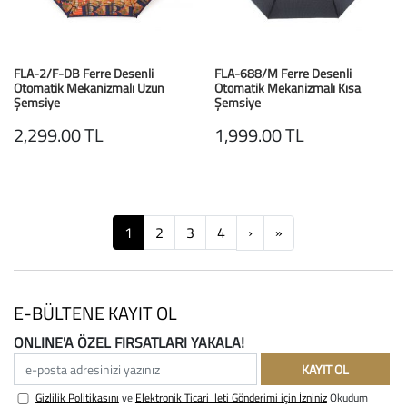
FLA-2/F-DB Ferre Desenli
FLA-688/M Ferre Desenli
Otomatik Mekanizmalı Uzun
Otomatik Mekanizmalı Kısa
Şemsiye
Şemsiye
Multicolor Desenli
Kahve Desenli
2,299.00 TL
1,999.00 TL
Next
Next
1
2
3
4
›
»
E-BÜLTENE KAYIT OL
ONLINE'A ÖZEL FIRSATLARI YAKALA!
e-posta adresinizi yazınız
KAYIT OL
Gizlilik Politikasını
ve
Elektronik Ticari İleti Gönderimi için İzniniz
Okudum