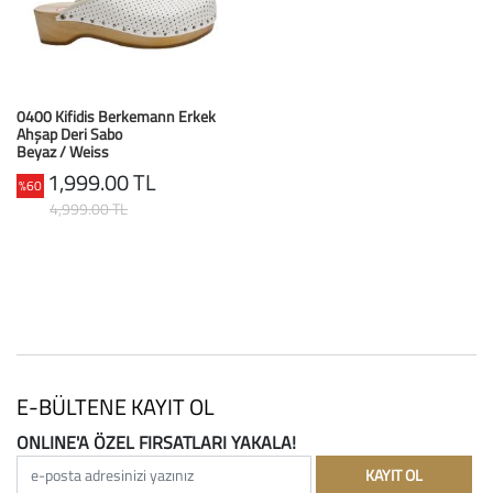
Büyük Beden
Crocs
Dizlikler
Kifidis Softstep
Igor
El ve El Bilek Atel
Kifidis Anatomik M
0400 Kifidis Berkemann Erkek
Ahşap Deri Sabo
Mini Melissa
Fıtık Bağları
Kifidis Aqua
Beyaz / Weiss
1,999.00 TL
%60
Primigi
Kol Askısı
K1992 Serisi
4,999.00 TL
SuperFit
Korseler
Kifidis Koleksiyon
Omuz Destekleri
Kids
Parmak Atelleri
SoftStep
Rom Walker & Alç
E-BÜLTENE KAYIT OL
ONLINE'A ÖZEL FIRSATLARI YAKALA!
Metal Ortopedi
e-posta adresinizi yazınız
KAYIT OL