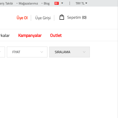
|
riş Takibi
Mağazalarımız
Blog
Sepetim
(0)
Üye Ol
Üye Girişi
kalar
Kampanyalar
Outlet
FİYAT
SIRALAMA