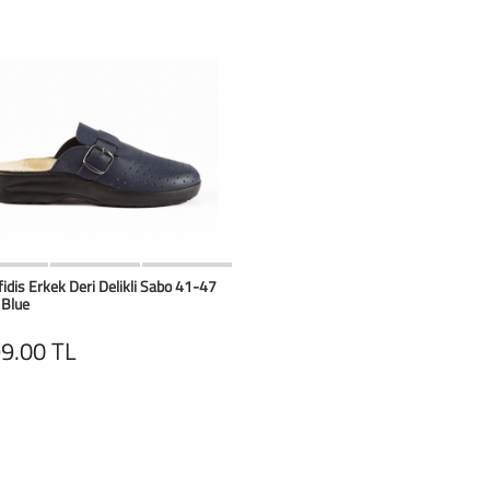
HIZLI BAK
Favorilerim
fidis Erkek Deri Delikli Sabo 41-47
 Blue
9.00 TL