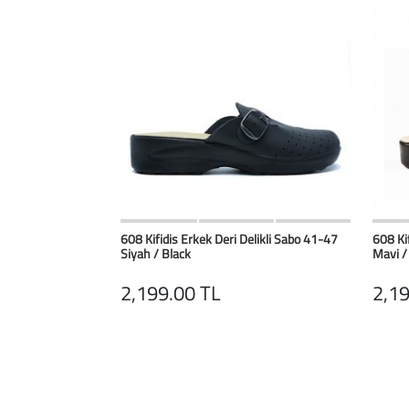
HIZLI BAK
Favorilerim
608 Kifidis Erkek Deri Delikli Sabo 41-47
608 Ki
Siyah / Black
Mavi /
2,199.00 TL
2,19