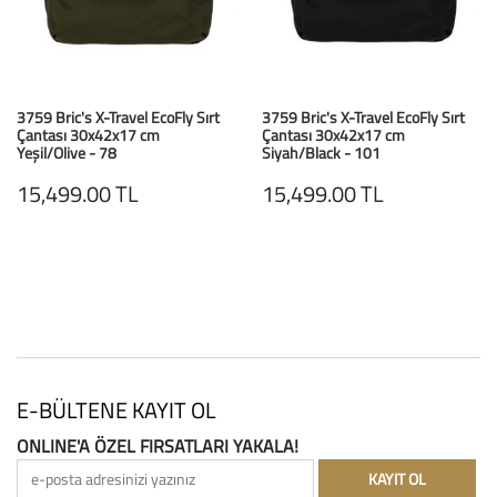
Büyük Beden
Crocs
Dizlikler
Kifidis Softstep
Igor
El ve El Bilek Atel
Kifidis Anatomik M
3759 Bric's X-Travel EcoFly Sırt
3759 Bric's X-Travel EcoFly Sırt
Çantası 30x42x17 cm
Çantası 30x42x17 cm
Mini Melissa
Fıtık Bağları
Kifidis Aqua
Yeşil/Olive - 78
Siyah/Black - 101
15,499.00 TL
15,499.00 TL
Primigi
Kol Askısı
K1992 Serisi
SuperFit
Korseler
Kifidis Koleksiyon
Omuz Destekleri
Kids
Parmak Atelleri
SoftStep
Rom Walker & Alç
E-BÜLTENE KAYIT OL
ONLINE'A ÖZEL FIRSATLARI YAKALA!
Metal Ortopedi
e-posta adresinizi yazınız
KAYIT OL