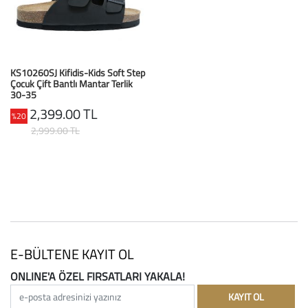
Büyük Beden
Crocs
Dizlikler
Kifidis Softstep
Igor
El ve El Bilek Atel
Kifidis Anatomik M
KS10260SJ Kifidis-Kids Soft Step
Çocuk Çift Bantlı Mantar Terlik
Mini Melissa
Fıtık Bağları
Kifidis Aqua
30-35
04 - Mat Siyah
2,399.00 TL
%20
Primigi
Kol Askısı
K1992 Serisi
2,999.00 TL
SuperFit
Korseler
Kifidis Koleksiyon
Omuz Destekleri
Kids
Parmak Atelleri
SoftStep
Rom Walker & Alç
E-BÜLTENE KAYIT OL
ONLINE'A ÖZEL FIRSATLARI YAKALA!
Metal Ortopedi
e-posta adresinizi yazınız
KAYIT OL