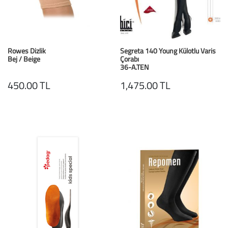
Rowes Dizlik
Segreta 140 Young Külotlu Varis
Bej / Beige
Çorabı
36-A.TEN
450.00 TL
1,475.00 TL