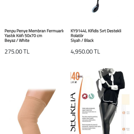
Baston
Kanadyen
Penpu Penye Membran Fermuarlı
KY9144L Kifidis Sırt Destekli
Koltuk Altı Değne
Yastık Kılıfı 50x70 cm
Rolatör
Beyaz / White
Siyah / Black
Tekerlekli Sandal
275.00 TL
4,950.00 TL
Walker (Yürüteç)
Aksesuar ve Yede