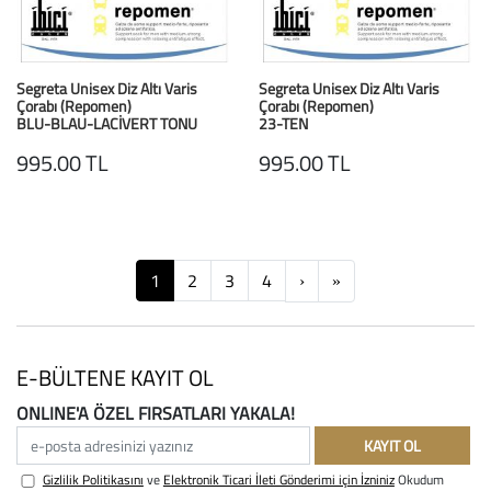
Segreta Unisex Diz Altı Varis
Segreta Unisex Diz Altı Varis
Çorabı (Repomen)
Çorabı (Repomen)
BLU-BLAU-LACİVERT TONU
23-TEN
995.00 TL
995.00 TL
Next
Next
1
2
3
4
›
»
E-BÜLTENE KAYIT OL
ONLINE'A ÖZEL FIRSATLARI YAKALA!
e-posta adresinizi yazınız
KAYIT OL
Gizlilik Politikasını
ve
Elektronik Ticari İleti Gönderimi için İzniniz
Okudum