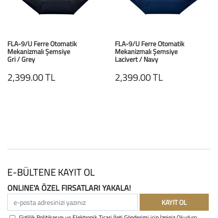
FLA-9/U Ferre Otomatik
FLA-9/U Ferre Otomatik
Mekanizmalı Şemsiye
Mekanizmalı Şemsiye
Gri / Grey
Lacivert / Navy
2,399.00 TL
2,399.00 TL
E-BÜLTENE KAYIT OL
ONLINE'A ÖZEL FIRSATLARI YAKALA!
e-posta adresinizi yazınız
KAYIT OL
Gizlilik Politikasını
ve
Elektronik Ticari İleti Gönderimi için İzniniz
Okudum