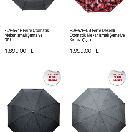
Baston
Kanadyen
FLA-541F Ferre Otomatik
FLA-4/F-DB Ferre Desenli
Koltuk Altı Değne
Mekanizmalı Şemsiye
Otomatik Mekanizmalı Şemsiye
GRI
Kırmızı Çiçekli
Tekerlekli Sandal
1,899.00 TL
1,999.00 TL
Walker (Yürüteç)
Aksesuar ve Yede