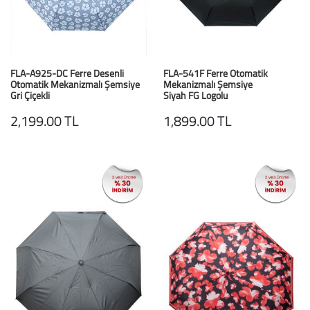
Büyük Beden
Crocs
Dizlikler
Kifidis Softstep
Igor
El ve El Bilek Atel
Kifidis Anatomik M
FLA-A925-DC Ferre Desenli
FLA-541F Ferre Otomatik
Otomatik Mekanizmalı Şemsiye
Mekanizmalı Şemsiye
Mini Melissa
Fıtık Bağları
Kifidis Aqua
Gri Çiçekli
Siyah FG Logolu
2,199.00 TL
1,899.00 TL
Primigi
Kol Askısı
K1992 Serisi
SuperFit
Korseler
Kifidis Koleksiyon
Omuz Destekleri
Kids
Parmak Atelleri
SoftStep
Rom Walker & Alç
Metal Ortopedi