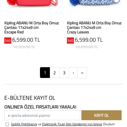
Kipling ABANU M Orta Boy Omuz
Kipling ABANU M Orta Boy Omuz
Çantası 17x24x9 cm
Çantası 17x24x9 cm
Escape Red
Crazy Leaves
6,599.00 TL
6,599.00 TL
%40
%40
10,999.00 TL
10,999.00 TL
Next
Next
1
2
3
›
»
E-BÜLTENE KAYIT OL
ONLINE'A ÖZEL FIRSATLARI YAKALA!
e-posta adresinizi yazınız
KAYIT OL
Gizlilik Politikasını
ve
Elektronik Ticari İleti Gönderimi için İzniniz
Okudum