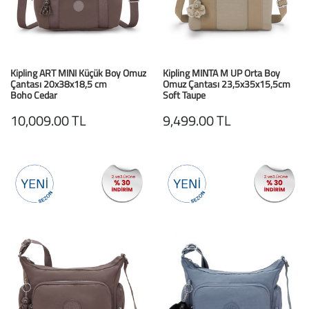
Büyük Beden
Crocs
Dizlikler
Kifidis Softstep
Igor
El ve El Bilek Atel
Kifidis Anatomik M
Kipling ART MINI Küçük Boy Omuz
Kipling MINTA M UP Orta Boy
Çantası 20x38x18,5 cm
Omuz Çantası 23,5x35x15,5cm
Mini Melissa
Fıtık Bağları
Kifidis Aqua
Boho Cedar
Soft Taupe
10,009.00 TL
9,499.00 TL
Primigi
Kol Askısı
K1992 Serisi
SuperFit
Korseler
Kifidis Koleksiyon
Omuz Destekleri
Kids
Parmak Atelleri
SoftStep
Rom Walker & Alç
Metal Ortopedi