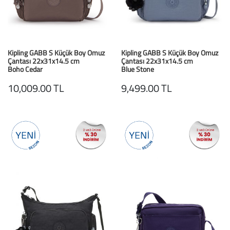
Baston
Kanadyen
Kipling GABB S Küçük Boy Omuz
Kipling GABB S Küçük Boy Omuz
Koltuk Altı Değne
Çantası 22x31x14.5 cm
Çantası 22x31x14.5 cm
Boho Cedar
Blue Stone
Tekerlekli Sandal
10,009.00 TL
9,499.00 TL
Walker (Yürüteç)
Aksesuar ve Yede