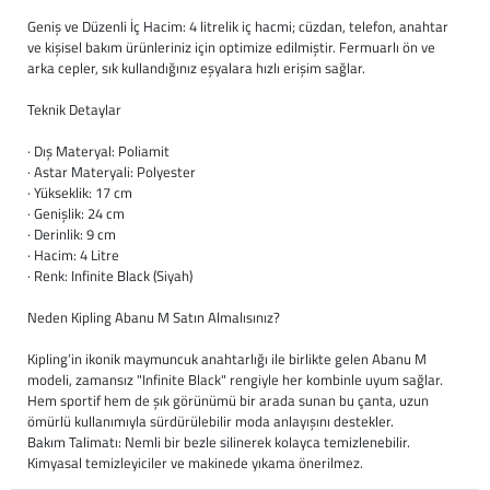
Baston
Geniş ve Düzenli İç Hacim: 4 litrelik iç hacmi; cüzdan, telefon, anahtar
ve kişisel bakım ürünleriniz için optimize edilmiştir. Fermuarlı ön ve
Kanadyen
arka cepler, sık kullandığınız eşyalara hızlı erişim sağlar.
Teknik Detaylar
Koltuk Altı Değne
· Dış Materyal: Poliamit
Tekerlekli Sandal
· Astar Materyali: Polyester
· Yükseklik: 17 cm
· Genişlik: 24 cm
Walker (Yürüteç)
· Derinlik: 9 cm
· Hacim: 4 Litre
Aksesuar ve Yede
· Renk: Infinite Black (Siyah)
Neden Kipling Abanu M Satın Almalısınız?
Kipling’in ikonik maymuncuk anahtarlığı ile birlikte gelen Abanu M
modeli, zamansız "Infinite Black" rengiyle her kombinle uyum sağlar.
Hem sportif hem de şık görünümü bir arada sunan bu çanta, uzun
ömürlü kullanımıyla sürdürülebilir moda anlayışını destekler.
Bakım Talimatı: Nemli bir bezle silinerek kolayca temizlenebilir.
Kimyasal temizleyiciler ve makinede yıkama önerilmez.