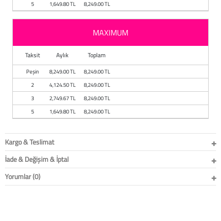
5
1,649.80 TL
8,249.00 TL
MAXIMUM
Taksit
Aylık
Toplam
Peşin
8,249.00 TL
8,249.00 TL
2
4,124.50 TL
8,249.00 TL
3
2,749.67 TL
8,249.00 TL
5
1,649.80 TL
8,249.00 TL
Kargo & Teslimat
İade & Değişim & İptal
Yorumlar (0)