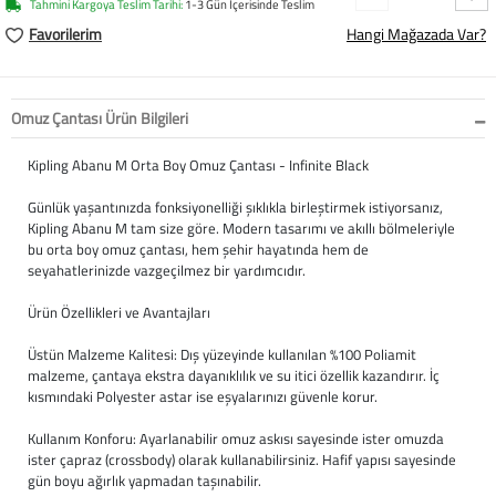
Tahmini Kargoya Teslim Tarihi:
1-3 Gün İçerisinde Teslim
Favorilerim
Hangi Mağazada Var?
Büyük Beden
Crocs
Dizlikler
Kifidis Softstep
Igor
El ve El Bilek Atel
Kifidis Anatomik M
Omuz Çantası Ürün Bilgileri
Mini Melissa
Fıtık Bağları
Kifidis Aqua
Kipling Abanu M Orta Boy Omuz Çantası - Infinite Black
Primigi
Kol Askısı
K1992 Serisi
Günlük yaşantınızda fonksiyonelliği şıklıkla birleştirmek istiyorsanız,
Kipling Abanu M tam size göre. Modern tasarımı ve akıllı bölmeleriyle
SuperFit
Korseler
bu orta boy omuz çantası, hem şehir hayatında hem de
seyahatlerinizde vazgeçilmez bir yardımcıdır.
Kifidis Koleksiyon
Omuz Destekleri
Ürün Özellikleri ve Avantajları
Kids
Parmak Atelleri
Üstün Malzeme Kalitesi: Dış yüzeyinde kullanılan %100 Poliamit
malzeme, çantaya ekstra dayanıklılık ve su itici özellik kazandırır. İç
kısmındaki Polyester astar ise eşyalarınızı güvenle korur.
SoftStep
Rom Walker & Alç
Kullanım Konforu: Ayarlanabilir omuz askısı sayesinde ister omuzda
Metal Ortopedi
ister çapraz (crossbody) olarak kullanabilirsiniz. Hafif yapısı sayesinde
gün boyu ağırlık yapmadan taşınabilir.