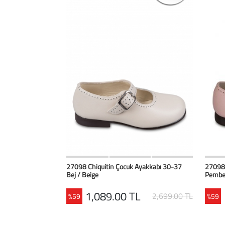
HIZLI BAK
Favorilerim
27098 Chiquitin Çocuk Ayakkabı 30-37
27098 
Bej / Beige
Pembe
1,089.00 TL
2,699.00 TL
%59
%59