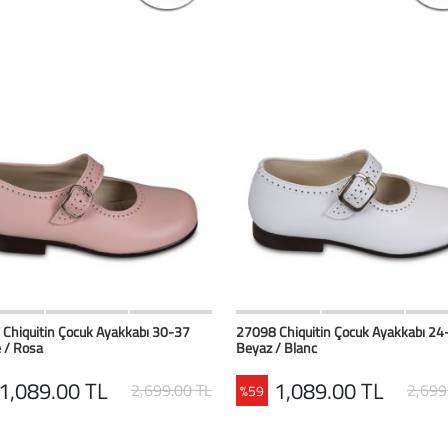
HIZLI BAK
Favorilerim
HIZLI BAK
Favoril
Chiquitin Çocuk Ayakkabı 30-37
27098 Chiquitin Çocuk Ayakkabı 24
 / Rosa
Beyaz / Blanc
1,089.00 TL
1,089.00 TL
2,699.00 TL
2,699
%59