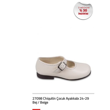
HIZLI BAK
Favorilerim
27098 Chiquitin Çocuk Ayakkabı 24-29
Bej / Beige