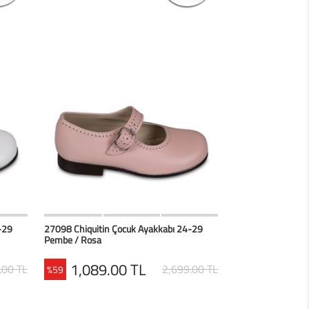
erim
HIZLI BAK
Favorilerim
-29
27098 Chiquitin Çocuk Ayakkabı 24-29
Pembe / Rosa
1,089.00 TL
.00 TL
2,699.00 TL
%59