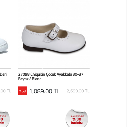
erim
HIZLI BAK
Favorilerim
Deri
27098 Chiquitin Çocuk Ayakkabı 30-37
Beyaz / Blanc
1,089.00 TL
.00 TL
2,699.00 TL
%59