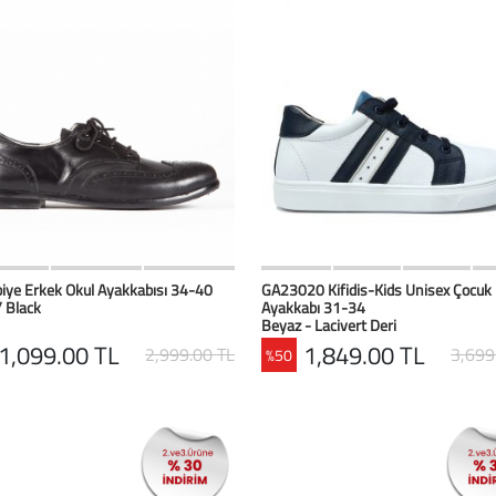
HIZLI BAK
Favorilerim
HIZLI BAK
Favoril
iye Erkek Okul Ayakkabısı 34-40
GA23020 Kifidis-Kids Unisex Çocuk 
/ Black
Ayakkabı 31-34
Beyaz - Lacivert Deri
1,099.00 TL
1,849.00 TL
2,999.00 TL
3,699
%50