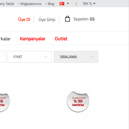
|
riş Takibi
Mağazalarımız
Blog
Sepetim
(0)
Üye Ol
Üye Girişi
kalar
Kampanyalar
Outlet
FİYAT
SIRALAMA