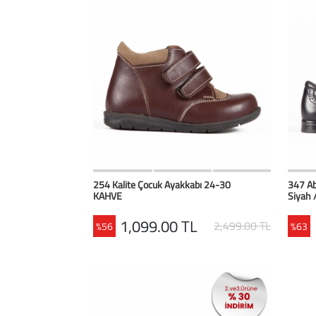
HIZLI BAK
Favorilerim
254 Kalite Çocuk Ayakkabı 24-30
347 Ab
KAHVE
Siyah 
1,099.00 TL
2,499.00 TL
%56
%63