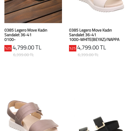
Baston
Kanadyen
0385 Legero Move Kadın
0385 Legero Move Kadın
Koltuk Altı Değne
Sandalet 36-41
Sandalet 36-41
0100-
1000-WHITE(BEYAZ)/NAPPA
Tekerlekli Sandal
SCHWARZ(SCHWARZ)/NAPPA
4,799.00 TL
4,799.00 TL
%25
%25
6,399.00 TL
6,399.00 TL
Walker (Yürüteç)
Aksesuar ve Yede