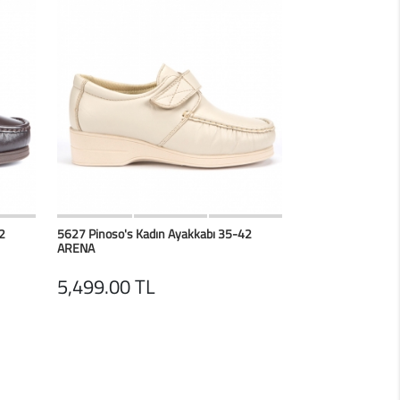
erim
HIZLI BAK
Favorilerim
2
5627 Pinoso's Kadın Ayakkabı 35-42
ARENA
5,499.00 TL