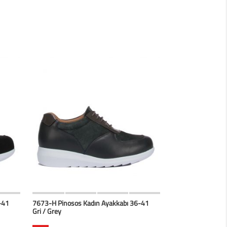
erim
HIZLI BAK
Favorilerim
-41
7673-H Pinosos Kadın Ayakkabı 36-41
Gri / Grey