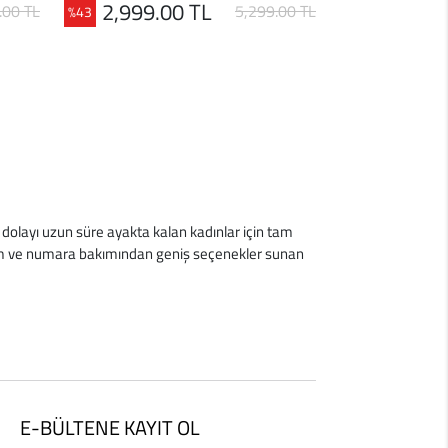
2,999.00 TL
.00 TL
5,299.00 TL
%43
n dolayı uzun süre ayakta kalan kadınlar için tam
sarım ve numara bakımından geniş seçenekler sunan
E-BÜLTENE KAYIT OL