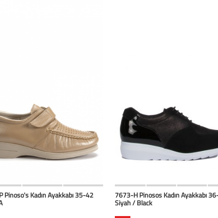
HIZLI BAK
Favorilerim
HIZLI BAK
Favoril
 Pinoso's Kadın Ayakkabı 35-42
7673-H Pinosos Kadın Ayakkabı 36
A
Siyah / Black