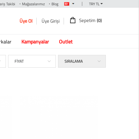
|
riş Takibi
Mağazalarımız
Blog
Sepetim
(0)
Üye Ol
Üye Girişi
kalar
Kampanyalar
Outlet
FİYAT
SIRALAMA