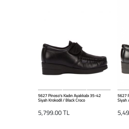
HIZLI BAK
Favorilerim
5627 Pinoso's Kadın Ayakkabı 35-42
5627 P
Siyah Krokodil / Black Croco
Siyah 
5,799.00 TL
5,49