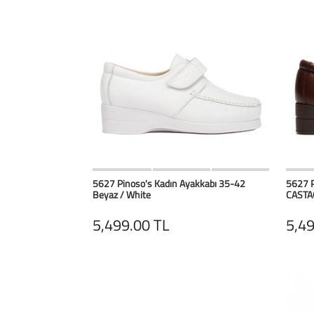
HIZLI BAK
Favorilerim
5627 Pinoso's Kadın Ayakkabı 35-42
5627 P
Beyaz / White
CASTA
5,499.00 TL
5,49