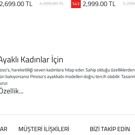
2,699.00 TL
2,999.00 TL
4,999.00 TL
5,299
%43
aklı Kadınlar İçin
oso's, hareketliliği seven kadınlara hitap eder. Sahip olduğu özelliklerde
 ürün bakıyorsanız Pinoso's ayakkabı modelleri doğru tercih olabilir. Ta
urur.
Özellik
...
AR
MÜŞTERİ İLİŞKİLERİ
BİZİ TAKİP EDİN