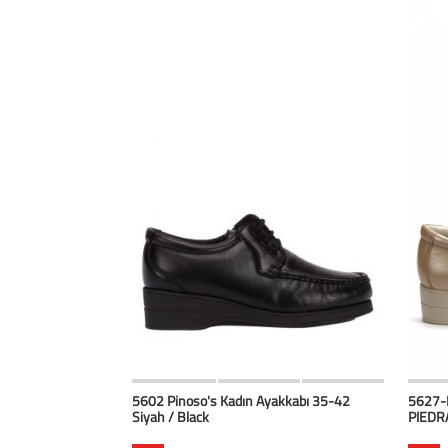
HIZLI BAK
Favorilerim
5602 Pinoso's Kadın Ayakkabı 35-42
5627-P
Siyah / Black
PIEDR