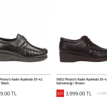
HIZLI BAK
Favorilerim
HIZLI BAK
Favoril
inoso's Kadın Ayakkabı 35-42
5602 Pinoso's Kadın Ayakkabı 35-4
/ Black
Kahverengi / Brown
9.00 TL
3,999.00 TL
5,499
%27