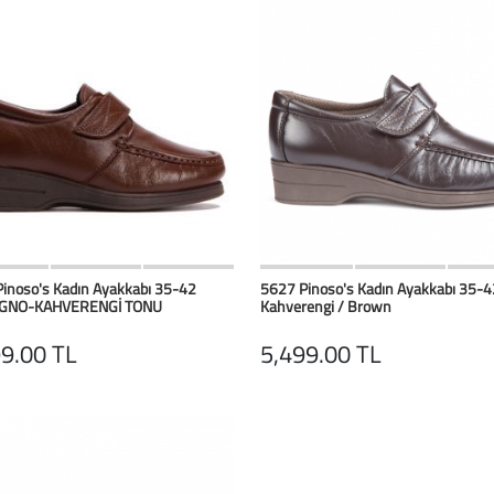
HIZLI BAK
Favorilerim
HIZLI BAK
Favoril
inoso's Kadın Ayakkabı 35-42
5627 Pinoso's Kadın Ayakkabı 35-4
GNO-KAHVERENGİ TONU
Kahverengi / Brown
9.00 TL
5,499.00 TL