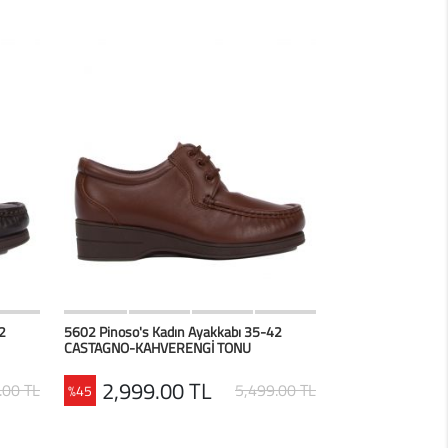
erim
HIZLI BAK
Favorilerim
2
5602 Pinoso's Kadın Ayakkabı 35-42
CASTAGNO-KAHVERENGİ TONU
2,999.00 TL
.00 TL
5,499.00 TL
%45