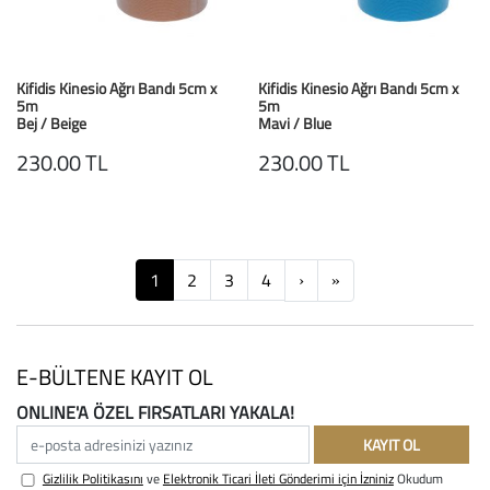
Kifidis Kinesio Ağrı Bandı 5cm x
Kifidis Kinesio Ağrı Bandı 5cm x
5m
5m
Bej / Beige
Mavi / Blue
230.00 TL
230.00 TL
Next
Next
1
2
3
4
›
»
E-BÜLTENE KAYIT OL
ONLINE'A ÖZEL FIRSATLARI YAKALA!
e-posta adresinizi yazınız
KAYIT OL
Gizlilik Politikasını
ve
Elektronik Ticari İleti Gönderimi için İzniniz
Okudum