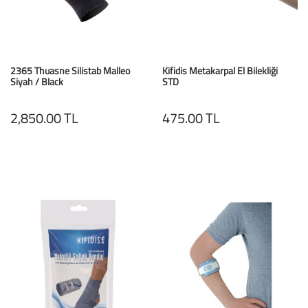
Baston
Kanadyen
2365 Thuasne Silistab Malleo
Kifidis Metakarpal El Bilekliği
Koltuk Altı Değne
Siyah / Black
STD
Tekerlekli Sandal
2,850.00 TL
475.00 TL
Walker (Yürüteç)
Aksesuar ve Yede