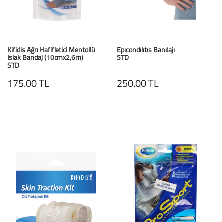
Kifidis Ağrı Hafifletici Mentollü
Epıcondılıtıs Bandajı
Islak Bandaj (10cmx2,6m)
STD
STD
175.00 TL
250.00 TL