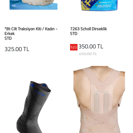
*Bt Cilt Traksiyon Kiti / Kadın -
7263 Scholl Dirseklik
Erkek
STD
STD
350.00 TL
%22
325.00 TL
450.00 TL