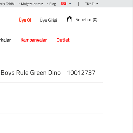
|
riş Takibi
Mağazalarımız
Blog
Sepetim
(0)
Üye Ol
Üye Girişi
kalar
Kampanyalar
Outlet
sü Boys Rule Green Dino - 10012737