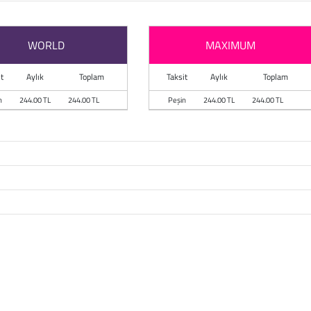
WORLD
MAXIMUM
t
Aylık
Toplam
Taksit
Aylık
Toplam
n
244.00 TL
244.00 TL
Peşin
244.00 TL
244.00 TL