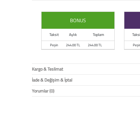
BONUS
Taksit
Aylık
Toplam
Taksi
Peşin
244.00 TL
244.00 TL
Peşi
Kargo & Teslimat
İade & Değişim & İptal
Yorumlar (0)