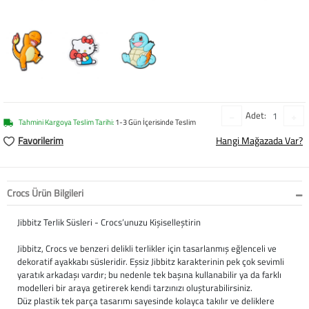
Baston
Kanadyen
Koltuk Altı Değne
Tekerlekli Sandal
Adet:
Tahmini Kargoya Teslim Tarihi:
1-3 Gün İçerisinde Teslim
Walker (Yürüteç)
Favorilerim
Hangi Mağazada Var?
Aksesuar ve Yede
Crocs Ürün Bilgileri
Jibbitz Terlik Süsleri - Crocs’unuzu Kişiselleştirin
Jibbitz, Crocs ve benzeri delikli terlikler için tasarlanmış eğlenceli ve
dekoratif ayakkabı süsleridir. Eşsiz Jibbitz karakterinin pek çok sevimli
yaratık arkadaşı vardır; bu nedenle tek başına kullanabilir ya da farklı
modelleri bir araya getirerek kendi tarzınızı oluşturabilirsiniz.
Düz plastik tek parça tasarımı sayesinde kolayca takılır ve deliklere