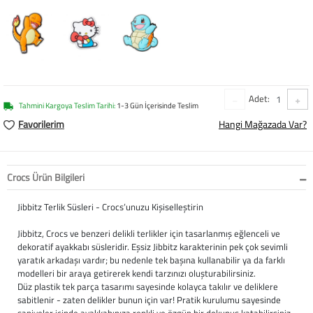
Baston
Kanadyen
Koltuk Altı Değne
Adet:
Tekerlekli Sandal
Tahmini Kargoya Teslim Tarihi:
1-3 Gün İçerisinde Teslim
Favorilerim
Hangi Mağazada Var?
Walker (Yürüteç)
Aksesuar ve Yede
Crocs Ürün Bilgileri
Jibbitz Terlik Süsleri - Crocs’unuzu Kişiselleştirin
Jibbitz, Crocs ve benzeri delikli terlikler için tasarlanmış eğlenceli ve
dekoratif ayakkabı süsleridir. Eşsiz Jibbitz karakterinin pek çok sevimli
yaratık arkadaşı vardır; bu nedenle tek başına kullanabilir ya da farklı
modelleri bir araya getirerek kendi tarzınızı oluşturabilirsiniz.
Düz plastik tek parça tasarımı sayesinde kolayca takılır ve deliklere
sabitlenir - zaten delikler bunun için var! Pratik kurulumu sayesinde