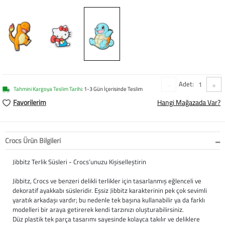
Baston
Kanadyen
Koltuk Altı Değne
Tekerlekli Sandal
Adet:
Tahmini Kargoya Teslim Tarihi:
1-3 Gün İçerisinde Teslim
Walker (Yürüteç)
Favorilerim
Hangi Mağazada Var?
Aksesuar ve Yede
Crocs Ürün Bilgileri
Jibbitz Terlik Süsleri - Crocs’unuzu Kişiselleştirin
Jibbitz, Crocs ve benzeri delikli terlikler için tasarlanmış eğlenceli ve
dekoratif ayakkabı süsleridir. Eşsiz Jibbitz karakterinin pek çok sevimli
yaratık arkadaşı vardır; bu nedenle tek başına kullanabilir ya da farklı
modelleri bir araya getirerek kendi tarzınızı oluşturabilirsiniz.
Düz plastik tek parça tasarımı sayesinde kolayca takılır ve deliklere