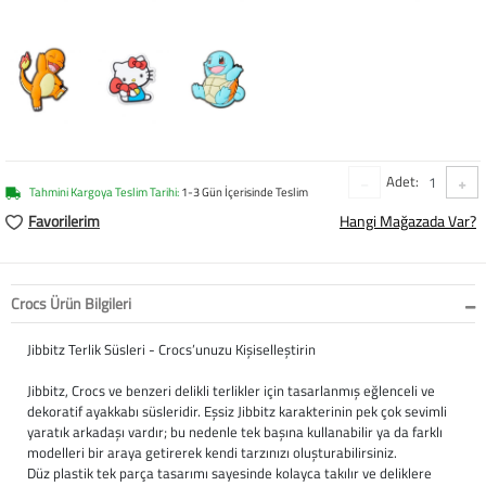
Baston
Kanadyen
Koltuk Altı Değne
Tekerlekli Sandal
Adet:
Tahmini Kargoya Teslim Tarihi:
1-3 Gün İçerisinde Teslim
Walker (Yürüteç)
Favorilerim
Hangi Mağazada Var?
Aksesuar ve Yede
Crocs Ürün Bilgileri
Jibbitz Terlik Süsleri - Crocs’unuzu Kişiselleştirin
Jibbitz, Crocs ve benzeri delikli terlikler için tasarlanmış eğlenceli ve
dekoratif ayakkabı süsleridir. Eşsiz Jibbitz karakterinin pek çok sevimli
yaratık arkadaşı vardır; bu nedenle tek başına kullanabilir ya da farklı
modelleri bir araya getirerek kendi tarzınızı oluşturabilirsiniz.
Düz plastik tek parça tasarımı sayesinde kolayca takılır ve deliklere