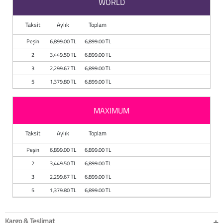
WORLD
Baston
Taksit
Aylık
Toplam
Kanadyen
Peşin
6,899.00 TL
6,899.00 TL
Koltuk Altı Değne
2
3,449.50 TL
6,899.00 TL
3
2,299.67 TL
6,899.00 TL
Tekerlekli Sandal
5
1,379.80 TL
6,899.00 TL
Walker (Yürüteç)
MAXIMUM
Aksesuar ve Yede
Taksit
Aylık
Toplam
Peşin
6,899.00 TL
6,899.00 TL
2
3,449.50 TL
6,899.00 TL
3
2,299.67 TL
6,899.00 TL
5
1,379.80 TL
6,899.00 TL
Kargo & Teslimat