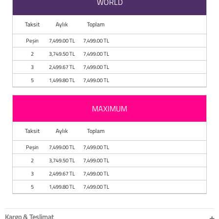
WORLD
Baston
Taksit
Aylık
Toplam
Kanadyen
Peşin
7,499.00 TL
7,499.00 TL
Koltuk Altı Değne
2
3,749.50 TL
7,499.00 TL
3
2,499.67 TL
7,499.00 TL
Tekerlekli Sandal
5
1,499.80 TL
7,499.00 TL
Walker (Yürüteç)
MAXIMUM
Aksesuar ve Yede
Taksit
Aylık
Toplam
Peşin
7,499.00 TL
7,499.00 TL
2
3,749.50 TL
7,499.00 TL
3
2,499.67 TL
7,499.00 TL
5
1,499.80 TL
7,499.00 TL
Kargo & Teslimat