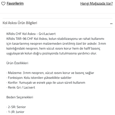
Softstep
Yağmurluk
Yastıklar
Scholl
Favorilerim
Hangi Mağazada Var?
Anatomik Ayakka
Panduf
Süt Pompası
SuperFit
Kol Askısı Ürün Bilgileri
Natura
Terlik
Maske
Thuasne
Kifidis CHF Kol Askısı - Gri/Lacivert
Kifidis TAR-96 CHF Kol Askısı, kolun stabilizasyonu ve rahat kullanımı
Handmade
Sandalet
Siperlik
Valleverde
için tasarlanmış neopren malzemeden üretilmiş özel bir askıdır. 3 mm
kalınlığındaki neopren, hem vücut ısısını korur hem de hafif basınç
Home
Tabanlık
Ortopedik Destekl
Kifidis Tüm Ürünl
uygulayarak kolun doğru pozisyonda tutulmasına yardımcı olur.
Ürün Özellikleri
Anatomik Terlik
Markalar
Ayak Atelleri
Kifidis Anatomik
· Malzeme: 3 mm neopren, vücut ısısını korur ve basınç sağlar
Konfor & Teknoloj
Buckhead
Baldırlık
Kifidis Handmade
· Fonksiyon: Kolu istenilen yükseklikte sabitler
· Konfor: Yumuşak ve esnek yapı ile uzun süreli kullanım
· Renk: Gri / Lacivert
Gore-Tex
Chiquitin
Bandajlar
Kifidis Home
Beden Seçenekleri
Yumuşak Taban (H
Cienta
Boyunluklar
Kifidis Kids
· 2-SR: Senior
Easy 2 Go (Kolay Gi
Clarks
Dirseklik
Kifidis Natura
· 1-JR: Junior