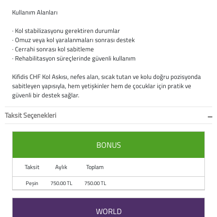
Kullanım Alanları
Büyük Beden
Crocs
Dizlikler
Kifidis Softstep
· Kol stabilizasyonu gerektiren durumlar
Igor
El ve El Bilek Atel
Kifidis Anatomik M
· Omuz veya kol yaralanmaları sonrası destek
· Cerrahi sonrası kol sabitleme
· Rehabilitasyon süreçlerinde güvenli kullanım
Mini Melissa
Fıtık Bağları
Kifidis Aqua
Kifidis CHF Kol Askısı, nefes alan, sıcak tutan ve kolu doğru pozisyonda
Primigi
Kol Askısı
K1992 Serisi
sabitleyen yapısıyla, hem yetişkinler hem de çocuklar için pratik ve
güvenli bir destek sağlar.
SuperFit
Korseler
Taksit Seçenekleri
Kifidis Koleksiyon
Omuz Destekleri
BONUS
Kids
Parmak Atelleri
Taksit
Aylık
Toplam
SoftStep
Rom Walker & Alç
Peşin
750.00 TL
750.00 TL
Metal Ortopedi
WORLD