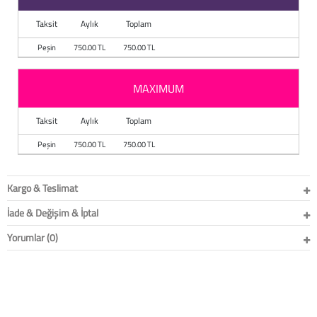
Baston
Taksit
Aylık
Toplam
Kanadyen
Peşin
750.00 TL
750.00 TL
Koltuk Altı Değne
MAXIMUM
Tekerlekli Sandal
Taksit
Aylık
Toplam
Walker (Yürüteç)
Peşin
750.00 TL
750.00 TL
Aksesuar ve Yede
Kargo & Teslimat
İade & Değişim & İptal
Yorumlar (0)