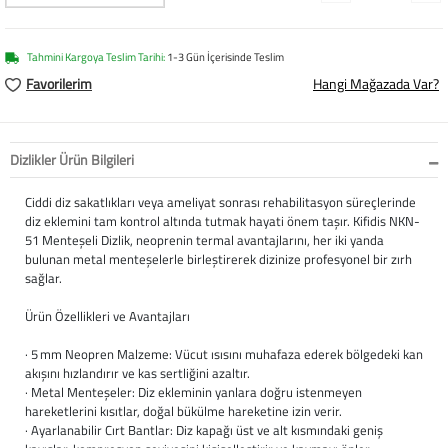
Softstep
Yağmurluk
Yastıklar
Scholl
Anatomik Ayakka
Panduf
Süt Pompası
SuperFit
Tahmini Kargoya Teslim Tarihi:
1-3 Gün İçerisinde Teslim
Favorilerim
Hangi Mağazada Var?
Natura
Terlik
Maske
Thuasne
Handmade
Sandalet
Siperlik
Valleverde
Dizlikler Ürün Bilgileri
Home
Tabanlık
Ortopedik Destekl
Kifidis Tüm Ürünl
Ciddi diz sakatlıkları veya ameliyat sonrası rehabilitasyon süreçlerinde
diz eklemini tam kontrol altında tutmak hayati önem taşır. Kifidis NKN-
51 Menteşeli Dizlik, neoprenin termal avantajlarını, her iki yanda
Anatomik Terlik
Markalar
Ayak Atelleri
Kifidis Anatomik
bulunan metal menteşelerle birleştirerek dizinize profesyonel bir zırh
sağlar.
Konfor & Teknoloj
Buckhead
Baldırlık
Kifidis Handmade
Ürün Özellikleri ve Avantajları
Gore-Tex
Chiquitin
Bandajlar
Kifidis Home
· 5 mm Neopren Malzeme: Vücut ısısını muhafaza ederek bölgedeki kan
akışını hızlandırır ve kas sertliğini azaltır.
Yumuşak Taban (H
Cienta
Boyunluklar
Kifidis Kids
· Metal Menteşeler: Diz ekleminin yanlara doğru istenmeyen
hareketlerini kısıtlar, doğal bükülme hareketine izin verir.
· Ayarlanabilir Cırt Bantlar: Diz kapağı üst ve alt kısmındaki geniş
Easy 2 Go (Kolay Gi
Clarks
Dirseklik
Kifidis Natura