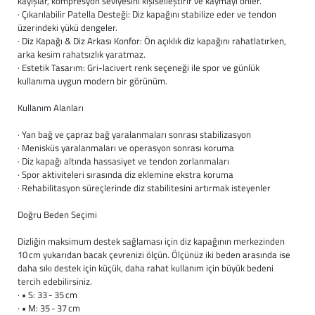
kayışlar, kompresyon seviyesini kişiselleştirir ve kaymayı önler.
· Çıkarılabilir Patella Desteği: Diz kapağını stabilize eder ve tendon
Büyük Beden
Crocs
Dizlikler
Kifidis Softstep
üzerindeki yükü dengeler.
· Diz Kapağı & Diz Arkası Konfor: Ön açıklık diz kapağını rahatlatırken,
arka kesim rahatsızlık yaratmaz.
Igor
El ve El Bilek Atel
Kifidis Anatomik M
· Estetik Tasarım: Gri-lacivert renk seçeneği ile spor ve günlük
kullanıma uygun modern bir görünüm.
Mini Melissa
Fıtık Bağları
Kifidis Aqua
Kullanım Alanları
Primigi
Kol Askısı
K1992 Serisi
· Yan bağ ve çapraz bağ yaralanmaları sonrası stabilizasyon
· Menisküs yaralanmaları ve operasyon sonrası koruma
SuperFit
Korseler
· Diz kapağı altında hassasiyet ve tendon zorlanmaları
· Spor aktiviteleri sırasında diz eklemine ekstra koruma
· Rehabilitasyon süreçlerinde diz stabilitesini artırmak isteyenler
Kifidis Koleksiyon
Omuz Destekleri
Doğru Beden Seçimi
Kids
Parmak Atelleri
Dizliğin maksimum destek sağlaması için diz kapağının merkezinden
10 cm yukarıdan bacak çevrenizi ölçün. Ölçünüz iki beden arasında ise
SoftStep
Rom Walker & Alç
daha sıkı destek için küçük, daha rahat kullanım için büyük bedeni
tercih edebilirsiniz.
Metal Ortopedi
· • S: 33 - 35 cm
· • M: 35 - 37 cm