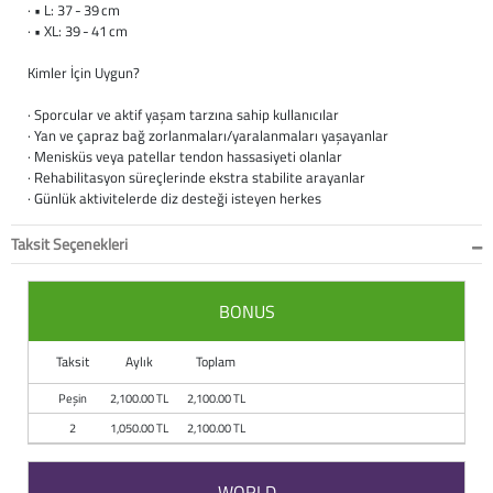
Baston
· • L: 37 - 39 cm
· • XL: 39 - 41 cm
Kanadyen
Kimler İçin Uygun?
Koltuk Altı Değne
· Sporcular ve aktif yaşam tarzına sahip kullanıcılar
· Yan ve çapraz bağ zorlanmaları/yaralanmaları yaşayanlar
· Menisküs veya patellar tendon hassasiyeti olanlar
Tekerlekli Sandal
· Rehabilitasyon süreçlerinde ekstra stabilite arayanlar
· Günlük aktivitelerde diz desteği isteyen herkes
Walker (Yürüteç)
Taksit Seçenekleri
Aksesuar ve Yede
BONUS
Taksit
Aylık
Toplam
Peşin
2,100.00 TL
2,100.00 TL
2
1,050.00 TL
2,100.00 TL
WORLD