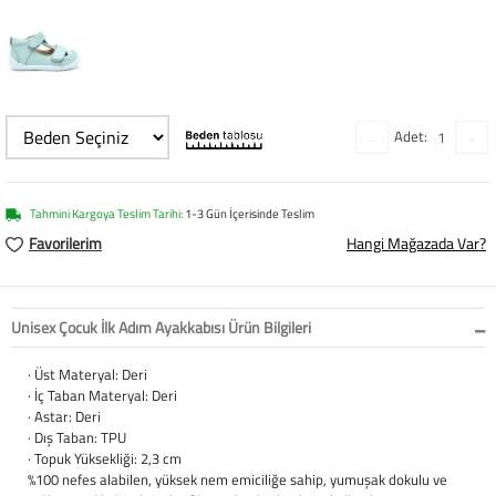
Softstep
Yağmurluk
Yastıklar
Scholl
Anatomik Ayakka
Panduf
Süt Pompası
SuperFit
Natura
Terlik
Maske
Thuasne
Adet:
Handmade
Sandalet
Siperlik
Valleverde
Tahmini Kargoya Teslim Tarihi:
1-3 Gün İçerisinde Teslim
Home
Tabanlık
Ortopedik Destekl
Kifidis Tüm Ürünl
Favorilerim
Hangi Mağazada Var?
Anatomik Terlik
Markalar
Ayak Atelleri
Kifidis Anatomik
Konfor & Teknoloj
Buckhead
Baldırlık
Kifidis Handmade
Unisex Çocuk İlk Adım Ayakkabısı Ürün Bilgileri
· Üst Materyal: Deri
Gore-Tex
Chiquitin
Bandajlar
Kifidis Home
· İç Taban Materyal: Deri
· Astar: Deri
Yumuşak Taban (H
Cienta
Boyunluklar
Kifidis Kids
· Dış Taban: TPU
· Topuk Yüksekliği: 2,3 cm
%100 nefes alabilen, yüksek nem emiciliğe sahip, yumuşak dokulu ve
Easy 2 Go (Kolay Gi
Clarks
Dirseklik
Kifidis Natura