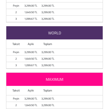
Baston
Peşin
3,299.00 TL
3,299.00 TL
2
1,649.50 TL
3,299.00 TL
Kanadyen
3
1,099.67 TL
3,299.00 TL
Koltuk Altı Değne
WORLD
Tekerlekli Sandal
Taksit
Aylık
Toplam
Walker (Yürüteç)
Peşin
3,299.00 TL
3,299.00 TL
2
1,649.50 TL
3,299.00 TL
Aksesuar ve Yede
3
1,099.67 TL
3,299.00 TL
MAXIMUM
Taksit
Aylık
Toplam
Peşin
3,299.00 TL
3,299.00 TL
2
1,649.50 TL
3,299.00 TL