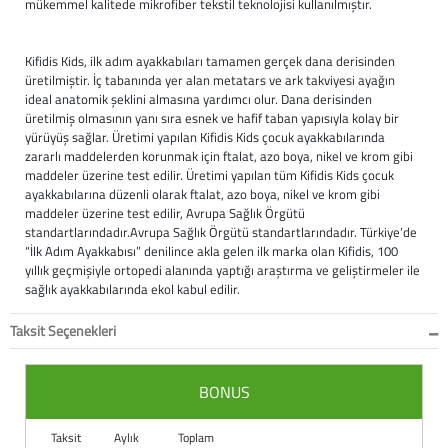
mükemmel kalitede mikrofiber tekstil teknolojisi kullanılmıştır.
Büyük Beden
Crocs
Dizlikler
Kifidis Softstep
Kifidis Kids, ilk adım ayakkabıları tamamen gerçek dana derisinden
üretilmiştir. İç tabanında yer alan metatars ve ark takviyesi ayağın
Igor
El ve El Bilek Atel
Kifidis Anatomik M
ideal anatomik şeklini almasına yardımcı olur. Dana derisinden
üretilmiş olmasının yanı sıra esnek ve hafif taban yapısıyla kolay bir
Mini Melissa
Fıtık Bağları
Kifidis Aqua
yürüyüş sağlar. Üretimi yapılan Kifidis Kids çocuk ayakkabılarında
zararlı maddelerden korunmak için ftalat, azo boya, nikel ve krom gibi
Primigi
Kol Askısı
K1992 Serisi
maddeler üzerine test edilir. Üretimi yapılan tüm Kifidis Kids çocuk
ayakkabılarına düzenli olarak ftalat, azo boya, nikel ve krom gibi
maddeler üzerine test edilir, Avrupa Sağlık Örgütü
SuperFit
Korseler
standartlarındadır.Avrupa Sağlık Örgütü standartlarındadır. Türkiye’de
“İlk Adım Ayakkabısı” denilince akla gelen ilk marka olan Kifidis, 100
Kifidis Koleksiyon
Omuz Destekleri
yıllık geçmişiyle ortopedi alanında yaptığı araştırma ve geliştirmeler ile
sağlık ayakkabılarında ekol kabul edilir.
Kids
Parmak Atelleri
Taksit Seçenekleri
SoftStep
Rom Walker & Alç
BONUS
Metal Ortopedi
Taksit
Aylık
Toplam