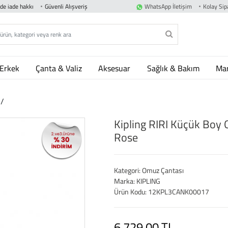
nde iade hakkı
Güvenli Alışveriş
WhatsApp İletişim
Kolay Sipa
Erkek
Çanta & Valiz
Aksesuar
Sağlık & Bakım
Mar
ı
/
Kipling RIRI Küçük Boy
Rose
Kategori: Omuz Çantası
Marka: KIPLING
Ürün Kodu: 12KPL3CANK00017
6,729.00 TL