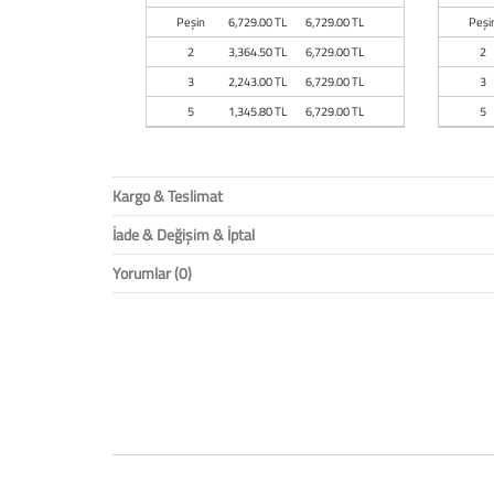
Peşin
6,729.00 TL
6,729.00 TL
Peşi
2
3,364.50 TL
6,729.00 TL
2
3
2,243.00 TL
6,729.00 TL
3
5
1,345.80 TL
6,729.00 TL
5
Kargo & Teslimat
İade & Değişim & İptal
Yorumlar (0)