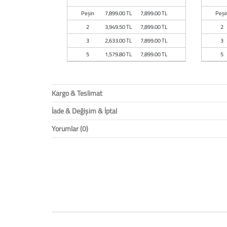
Peşin
7,899.00 TL
7,899.00 TL
Peşi
2
3,949.50 TL
7,899.00 TL
2
3
2,633.00 TL
7,899.00 TL
3
5
1,579.80 TL
7,899.00 TL
5
Kargo & Teslimat
İade & Değişim & İptal
Yorumlar (0)