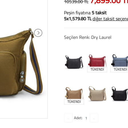
7,899.00 T
10539.00 TL
Peşin fiyatına
5 taksit
5x1,579.80 TL
diğer taksit seçen
Seçilen Renk: Dry Laurel
TÜKENDİ
TÜKENDİ
TÜKENDİ
Adet: