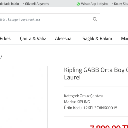
nde iade hakkı
Güvenli Alışveriş
WhatsApp İletişim
Kolay Sipa
Erkek
Çanta & Valiz
Aksesuar
Sağlık & Bakım
Mar
ı
/
Kipling GABB Orta Boy 
Laurel
Kategori: Omuz Çantası
Marka: KIPLING
Ürün Kodu: 12KPL3CANK00015