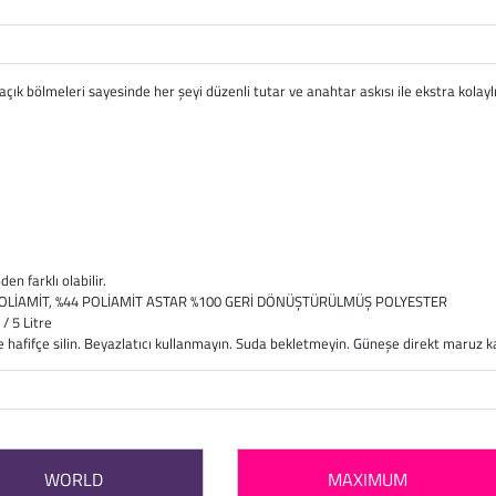
açık bölmeleri sayesinde her şeyi düzenli tutar ve anahtar askısı ile ekstra kolaylı
n farklı olabilir.
POLİAMİT, %44 POLİAMİT ASTAR %100 GERİ DÖNÜŞTÜRÜLMÜŞ POLYESTER
/ 5 Litre
le hafifçe silin. Beyazlatıcı kullanmayın. Suda bekletmeyin. Güneşe direkt maruz
WORLD
MAXIMUM