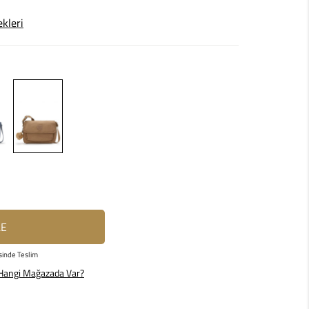
ekleri
LE
sinde Teslim
Hangi Mağazada Var?