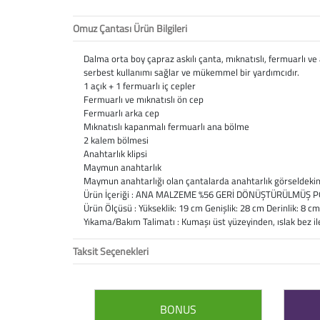
Omuz Çantası Ürün Bilgileri
Dalma orta boy çapraz askılı çanta, mıknatıslı, fermuarlı ve 
serbest kullanımı sağlar ve mükemmel bir yardımcıdır.
1 açık + 1 fermuarlı iç cepler
Fermuarlı ve mıknatıslı ön cep
Fermuarlı arka cep
Mıknatıslı kapanmalı fermuarlı ana bölme
2 kalem bölmesi
Anahtarlık klipsi
Maymun anahtarlık
Maymun anahtarlığı olan çantalarda anahtarlık görseldekinde
Ürün İçeriği : ANA MALZEME %56 GERİ DÖNÜŞTÜRÜLMÜŞ 
Ürün Ölçüsü : Yükseklik: 19 cm Genişlik: 28 cm Derinlik: 8 cm 
Yıkama/Bakım Talimatı : Kumaşı üst yüzeyinden, ıslak bez i
Taksit Seçenekleri
BONUS