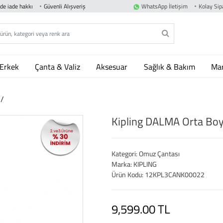
nde iade hakkı
Güvenli Alışveriş
WhatsApp İletişim
Kolay Sipa
Erkek
Çanta & Valiz
Aksesuar
Sağlık & Bakım
Mar
ı
/
Kipling DALMA Orta Boy
Kategori: Omuz Çantası
Marka: KIPLING
Ürün Kodu: 12KPL3CANK00022
9,599.00 TL