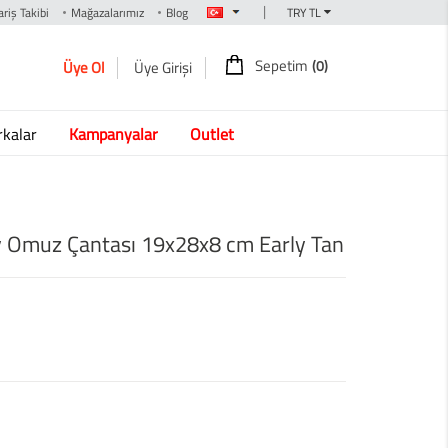
|
riş Takibi
Mağazalarımız
Blog
Sepetim
(0)
Üye Ol
Üye Girişi
kalar
Kampanyalar
Outlet
 Omuz Çantası 19x28x8 cm Early Tan