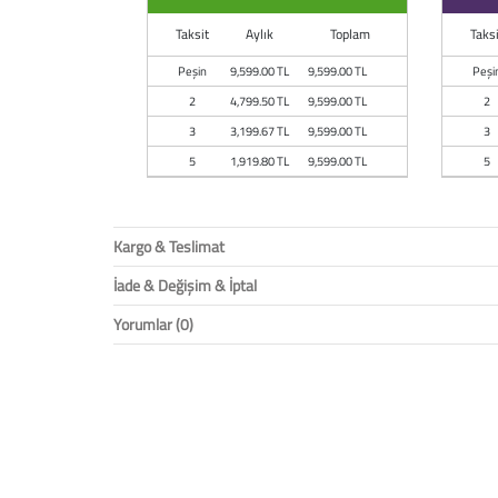
Taksit
Aylık
Toplam
Taksi
Peşin
9,599.00 TL
9,599.00 TL
Peşi
2
4,799.50 TL
9,599.00 TL
2
3
3,199.67 TL
9,599.00 TL
3
5
1,919.80 TL
9,599.00 TL
5
Kargo & Teslimat
İade & Değişim & İptal
Yorumlar (0)