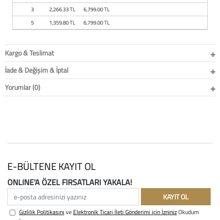
Baston
3
2,266.33 TL
6,799.00 TL
5
1,359.80 TL
6,799.00 TL
Kanadyen
Koltuk Altı Değne
Kargo & Teslimat
İade & Değişim & İptal
Tekerlekli Sandal
Yorumlar (0)
Walker (Yürüteç)
Aksesuar ve Yede
E-BÜLTENE KAYIT OL
ONLINE'A ÖZEL FIRSATLARI YAKALA!
e-posta adresinizi yazınız
KAYIT OL
Gizlilik Politikasını
ve
Elektronik Ticari İleti Gönderimi için İzniniz
Okudum