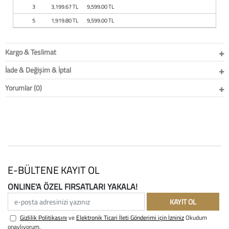
Baston
3
3,199.67 TL
9,599.00 TL
5
1,919.80 TL
9,599.00 TL
Kanadyen
Kargo & Teslimat
Koltuk Altı Değne
İade & Değişim & İptal
Tekerlekli Sandal
Yorumlar (0)
Walker (Yürüteç)
Aksesuar ve Yede
E-BÜLTENE KAYIT OL
ONLINE'A ÖZEL FIRSATLARI YAKALA!
e-posta adresinizi yazınız
KAYIT OL
Gizlilik Politikasını
ve
Elektronik Ticari İleti Gönderimi için İzniniz
Okudum
onaylıyorum.