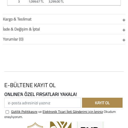
3
1,099.67 TL
3,299.00 TL
Baston
Kanadyen
Kargo & Teslimat
İade & Değişim & İptal
Koltuk Altı Değne
Yorumlar (0)
Tekerlekli Sandal
Walker (Yürüteç)
Aksesuar ve Yede
E-BÜLTENE KAYIT OL
ONLINE'A ÖZEL FIRSATLARI YAKALA!
e-posta adresinizi yazınız
KAYIT OL
Gizlilik Politikasını
ve
Elektronik Ticari İleti Gönderimi için İzniniz
Okudum
onaylıyorum.