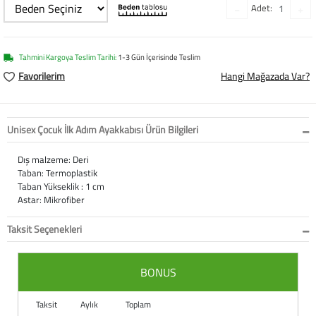
Adet:
Softstep
Yağmurluk
Yastıklar
Scholl
Anatomik Ayakka
Panduf
Süt Pompası
SuperFit
Tahmini Kargoya Teslim Tarihi:
1-3 Gün İçerisinde Teslim
Natura
Terlik
Maske
Thuasne
Favorilerim
Hangi Mağazada Var?
Handmade
Sandalet
Siperlik
Valleverde
Unisex Çocuk İlk Adım Ayakkabısı Ürün Bilgileri
Home
Tabanlık
Ortopedik Destekl
Kifidis Tüm Ürünl
Dış malzeme: Deri
Taban: Termoplastik
Anatomik Terlik
Markalar
Ayak Atelleri
Kifidis Anatomik
Taban Yükseklik : 1 cm
Astar: Mikrofiber
Konfor & Teknoloj
Buckhead
Baldırlık
Kifidis Handmade
Taksit Seçenekleri
Gore-Tex
Chiquitin
Bandajlar
Kifidis Home
BONUS
Yumuşak Taban (H
Cienta
Boyunluklar
Kifidis Kids
Taksit
Aylık
Toplam
Easy 2 Go (Kolay Gi
Clarks
Dirseklik
Kifidis Natura