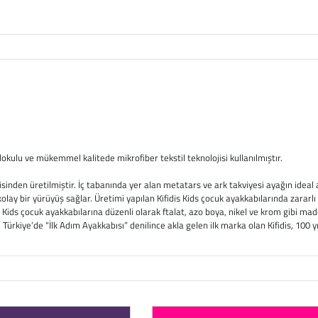
kulu ve mükemmel kalitede mikrofiber tekstil teknolojisi kullanılmıştır.
isinden üretilmiştir. İç tabanında yer alan metatars ve ark takviyesi ayağın ideal
 kolay bir yürüyüş sağlar. Üretimi yapılan Kifidis Kids çocuk ayakkabılarında zarar
s Kids çocuk ayakkabılarına düzenli olarak ftalat, azo boya, nikel ve krom gibi mad
Türkiye’de “İlk Adım Ayakkabısı” denilince akla gelen ilk marka olan Kifidis, 100 y