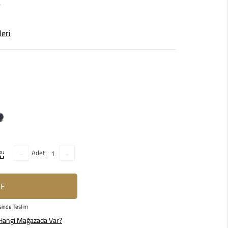
leri
Adet:
LE
sinde Teslim
Hangi Mağazada Var?