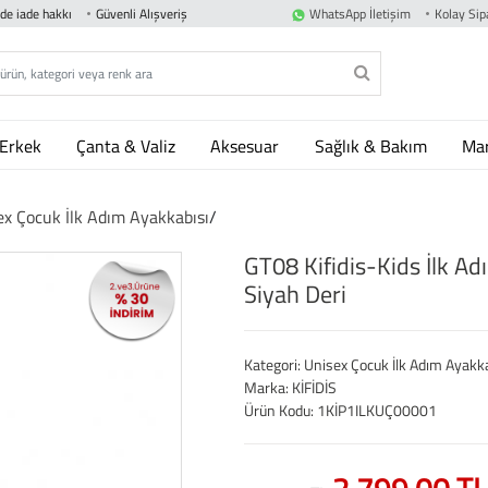
nde iade hakkı
Güvenli Alışveriş
WhatsApp İletişim
Kolay Sipa
Erkek
Çanta & Valiz
Aksesuar
Sağlık & Bakım
Mar
ex Çocuk İlk Adım Ayakkabısı
/
GT08 Kifidis-Kids İlk A
Siyah Deri
Kategori: Unisex Çocuk İlk Adım Ayakk
Marka: KİFİDİS
Ürün Kodu: 1KİP1ILKUÇ00001