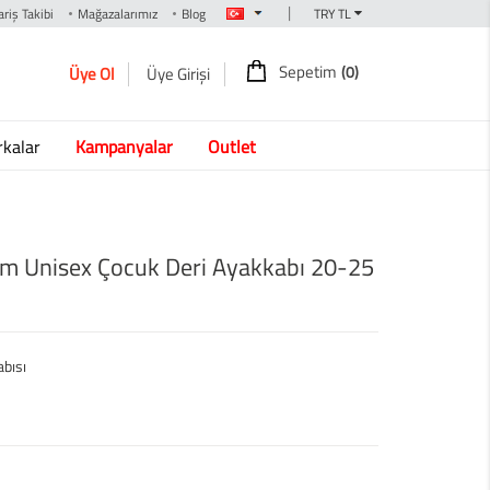
|
riş Takibi
Mağazalarımız
Blog
Sepetim
(0)
Üye Ol
Üye Girişi
kalar
Kampanyalar
Outlet
dım Unisex Çocuk Deri Ayakkabı 20-25
abısı