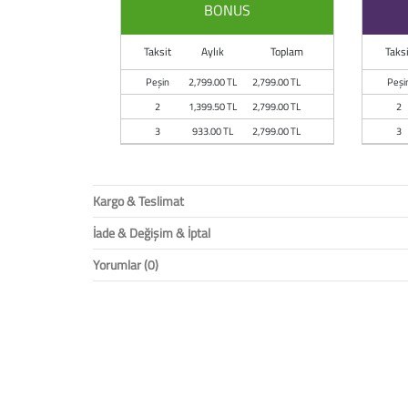
BONUS
Taksit
Aylık
Toplam
Taksi
Peşin
2,799.00 TL
2,799.00 TL
Peşi
2
1,399.50 TL
2,799.00 TL
2
3
933.00 TL
2,799.00 TL
3
Kargo & Teslimat
İade & Değişim & İptal
Yorumlar (0)