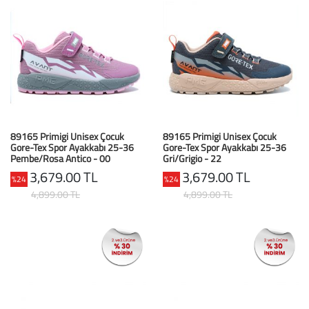
Baston
Kanadyen
Koltuk Altı Değne
Tekerlekli Sandal
89165 Primigi Unisex Çocuk
89165 Primigi Unisex Çocuk
Walker (Yürüteç)
Gore-Tex Spor Ayakkabı 25-36
Gore-Tex Spor Ayakkabı 25-36
Pembe/Rosa Antico - 00
Gri/Grigio - 22
Aksesuar ve Yede
3,679.00 TL
3,679.00 TL
%24
%24
4,899.00 TL
4,899.00 TL