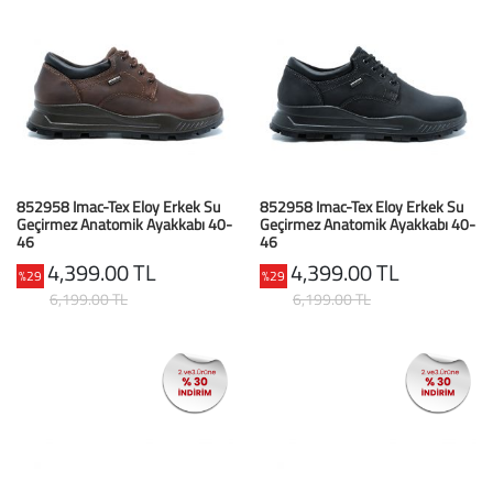
852958 Imac-Tex Eloy Erkek Su
852958 Imac-Tex Eloy Erkek Su
Geçirmez Anatomik Ayakkabı 40-
Geçirmez Anatomik Ayakkabı 40-
46
46
Kahve/T.Moro 30053/011
Siyah/Nero 30050/011 Nero
4,399.00 TL
4,399.00 TL
%29
%29
T.Moro/Nero
Nabu
6,199.00 TL
6,199.00 TL