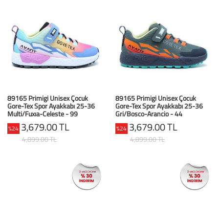
Büyük Beden
Crocs
Dizlikler
Kifidis Softstep
Igor
El ve El Bilek Atel
Kifidis Anatomik M
Mini Melissa
Fıtık Bağları
Kifidis Aqua
Primigi
Kol Askısı
K1992 Serisi
89165 Primigi Unisex Çocuk
89165 Primigi Unisex Çocuk
Gore-Tex Spor Ayakkabı 25-36
Gore-Tex Spor Ayakkabı 25-36
SuperFit
Korseler
Multi/Fuxıa-Celeste - 99
Gri/Bosco-Arancio - 44
3,679.00 TL
3,679.00 TL
%24
%24
Kifidis Koleksiyon
Omuz Destekleri
4,899.00 TL
4,899.00 TL
Kids
Parmak Atelleri
SoftStep
Rom Walker & Alç
Metal Ortopedi