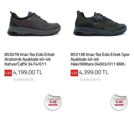
853078 Imac-Tex Eolo Erkek
853138 Imac-Tex Eolo Erkek Spor
Anatomik Ayakkabı 40-46
Ayakkabı 40-46
Kahve/Caffe 3474/011
Haki/Militare 04003/011 Milit-
Caffe/Nero
Nero/Nero
4,199.00 TL
4,399.00 TL
%30
%30
5,999.00 TL
6,299.00 TL