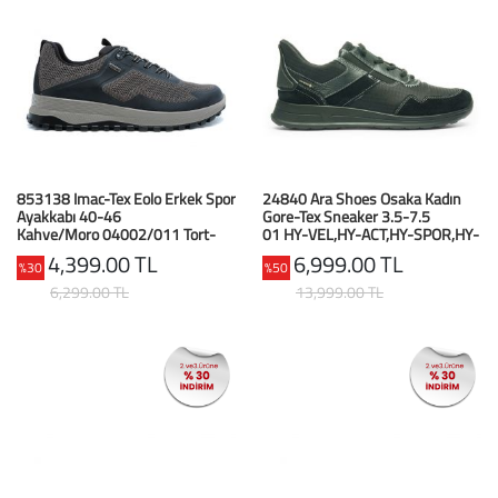
853138 Imac-Tex Eolo Erkek Spor
24840 Ara Shoes Osaka Kadın
Ayakkabı 40-46
Gore-Tex Sneaker 3.5-7.5
Kahve/Moro 04002/011 Tort-
01 HY-VEL,HY-ACT,HY-SPOR,HY-
Nero/Nero
GAU-S , BLACK
4,399.00 TL
6,999.00 TL
%30
%50
6,299.00 TL
13,999.00 TL