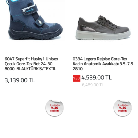
6047 Superfit Husky1 Unisex
0334 Legero Rejoise Gore-Tex
Çocuk Gore-Tex Bot 24-30
Kadın Anatomik Ayakkabı 3.5-7.5
8000-BLAU/TÜRKIS/TEXTIL
2810-
OSSIDO(GRAU)/NAPPA/EFFEKTLE
4,539.00 TL
%30
3,139.00 TL
6,489.00 TL