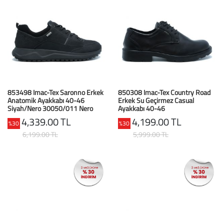
853498 Imac-Tex Saronno Erkek
850308 Imac-Tex Country Road
Anatomik Ayakkabı 40-46
Erkek Su Geçirmez Casual
Siyah/Nero 30050/011 Nero
Ayakkabı 40-46
Nabu
Siyah/Nero 28260/011
4,339.00 TL
4,199.00 TL
%30
%30
6,199.00 TL
5,999.00 TL