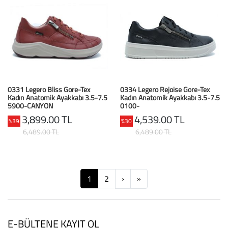
0331 Legero Bliss Gore-Tex
0334 Legero Rejoise Gore-Tex
Kadın Anatomik Ayakkabı 3.5-7.5
Kadın Anatomik Ayakkabı 3.5-7.5
5900-CANYON
0100-
ROSE(ROT)/NAPPA
SCHWARZ(SCHWARZ)/NAPPA
3,899.00 TL
4,539.00 TL
%39
%30
6,489.00 TL
6,489.00 TL
Next
Next
1
2
›
»
E-BÜLTENE KAYIT OL