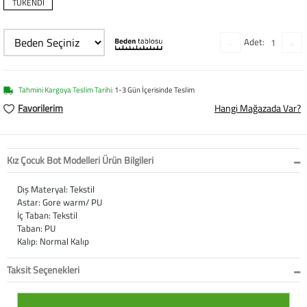
TÜKENDİ
Softstep
Yağmurluk
Yastıklar
Scholl
Anatomik Ayakka
Panduf
Süt Pompası
SuperFit
Adet:
Natura
Terlik
Maske
Thuasne
Tahmini Kargoya Teslim Tarihi:
1-3 Gün İçerisinde Teslim
Handmade
Sandalet
Siperlik
Valleverde
Favorilerim
Hangi Mağazada Var?
Home
Tabanlık
Ortopedik Destekl
Kifidis Tüm Ürünl
Kız Çocuk Bot Modelleri Ürün Bilgileri
Anatomik Terlik
Markalar
Ayak Atelleri
Kifidis Anatomik
Dış Materyal: Tekstil
Konfor & Teknoloj
Buckhead
Baldırlık
Kifidis Handmade
Astar: Gore warm/ PU
İç Taban: Tekstil
Taban: PU
Gore-Tex
Chiquitin
Bandajlar
Kifidis Home
Kalıp: Normal Kalıp
Yumuşak Taban (H
Cienta
Boyunluklar
Kifidis Kids
Taksit Seçenekleri
Easy 2 Go (Kolay Gi
Clarks
Dirseklik
Kifidis Natura