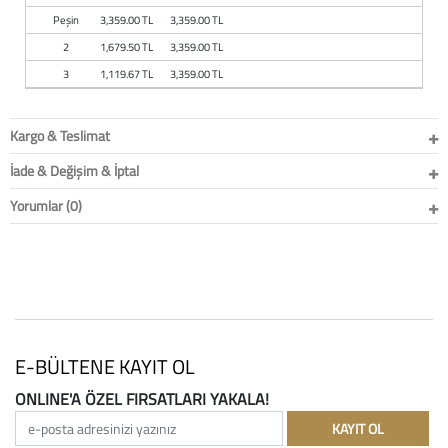
Baston
Peşin
3,359.00 TL
3,359.00 TL
2
1,679.50 TL
3,359.00 TL
Kanadyen
3
1,119.67 TL
3,359.00 TL
Koltuk Altı Değne
Kargo & Teslimat
Tekerlekli Sandal
İade & Değişim & İptal
Walker (Yürüteç)
Yorumlar (0)
Aksesuar ve Yede
E-BÜLTENE KAYIT OL
ONLINE'A ÖZEL FIRSATLARI YAKALA!
e-posta adresinizi yazınız
KAYIT OL