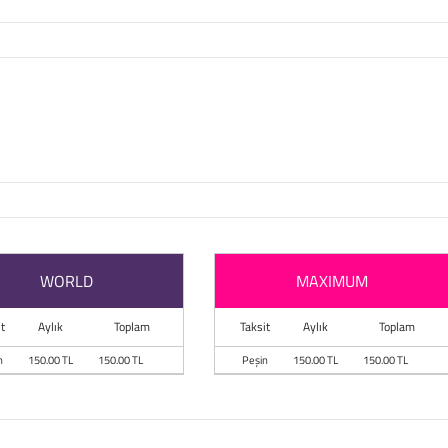
WORLD
MAXIMUM
t
Aylık
Toplam
Taksit
Aylık
Toplam
n
150.00 TL
150.00 TL
Peşin
150.00 TL
150.00 TL