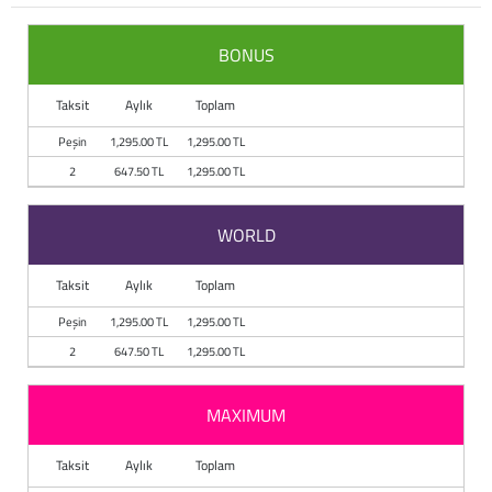
Baston
BONUS
Kanadyen
Taksit
Aylık
Toplam
Koltuk Altı Değne
Peşin
1,295.00 TL
1,295.00 TL
Tekerlekli Sandal
2
647.50 TL
1,295.00 TL
Walker (Yürüteç)
WORLD
Aksesuar ve Yede
Taksit
Aylık
Toplam
Peşin
1,295.00 TL
1,295.00 TL
2
647.50 TL
1,295.00 TL
MAXIMUM
Taksit
Aylık
Toplam