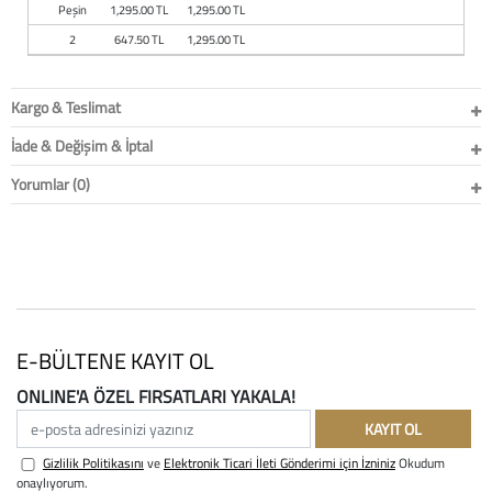
Peşin
1,295.00 TL
1,295.00 TL
2
647.50 TL
1,295.00 TL
Kargo & Teslimat
İade & Değişim & İptal
Yorumlar (0)
E-BÜLTENE KAYIT OL
ONLINE'A ÖZEL FIRSATLARI YAKALA!
e-posta adresinizi yazınız
KAYIT OL
Gizlilik Politikasını
ve
Elektronik Ticari İleti Gönderimi için İzniniz
Okudum
onaylıyorum.