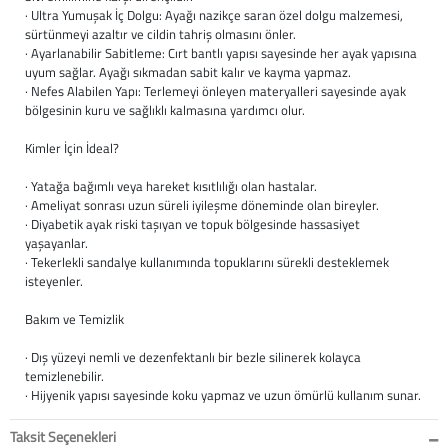
· Ultra Yumuşak İç Dolgu: Ayağı nazikçe saran özel dolgu malzemesi,
Büyük Beden
Crocs
Dizlikler
Kifidis Softstep
sürtünmeyi azaltır ve cildin tahriş olmasını önler.
· Ayarlanabilir Sabitleme: Cırt bantlı yapısı sayesinde her ayak yapısına
uyum sağlar. Ayağı sıkmadan sabit kalır ve kayma yapmaz.
Igor
El ve El Bilek Atel
Kifidis Anatomik M
· Nefes Alabilen Yapı: Terlemeyi önleyen materyalleri sayesinde ayak
bölgesinin kuru ve sağlıklı kalmasına yardımcı olur.
Mini Melissa
Fıtık Bağları
Kifidis Aqua
Kimler İçin İdeal?
Primigi
Kol Askısı
K1992 Serisi
· Yatağa bağımlı veya hareket kısıtlılığı olan hastalar.
· Ameliyat sonrası uzun süreli iyileşme döneminde olan bireyler.
SuperFit
Korseler
· Diyabetik ayak riski taşıyan ve topuk bölgesinde hassasiyet
yaşayanlar.
· Tekerlekli sandalye kullanımında topuklarını sürekli desteklemek
Kifidis Koleksiyon
Omuz Destekleri
isteyenler.
Kids
Parmak Atelleri
Bakım ve Temizlik
· Dış yüzeyi nemli ve dezenfektanlı bir bezle silinerek kolayca
SoftStep
Rom Walker & Alç
temizlenebilir.
· Hijyenik yapısı sayesinde koku yapmaz ve uzun ömürlü kullanım sunar.
Metal Ortopedi
Taksit Seçenekleri