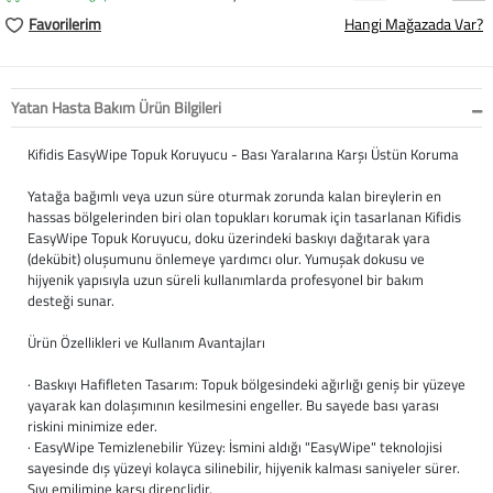
Softstep
Yağmurluk
Yastıklar
Scholl
Favorilerim
Hangi Mağazada Var?
Anatomik Ayakka
Panduf
Süt Pompası
SuperFit
Yatan Hasta Bakım Ürün Bilgileri
Natura
Terlik
Maske
Thuasne
Kifidis EasyWipe Topuk Koruyucu - Bası Yaralarına Karşı Üstün Koruma
Handmade
Sandalet
Siperlik
Valleverde
Yatağa bağımlı veya uzun süre oturmak zorunda kalan bireylerin en
hassas bölgelerinden biri olan topukları korumak için tasarlanan Kifidis
Home
Tabanlık
Ortopedik Destekl
Kifidis Tüm Ürünl
EasyWipe Topuk Koruyucu, doku üzerindeki baskıyı dağıtarak yara
(dekübit) oluşumunu önlemeye yardımcı olur. Yumuşak dokusu ve
Anatomik Terlik
Markalar
Ayak Atelleri
Kifidis Anatomik
hijyenik yapısıyla uzun süreli kullanımlarda profesyonel bir bakım
desteği sunar.
Konfor & Teknoloj
Buckhead
Baldırlık
Kifidis Handmade
Ürün Özellikleri ve Kullanım Avantajları
Gore-Tex
Chiquitin
Bandajlar
Kifidis Home
· Baskıyı Hafifleten Tasarım: Topuk bölgesindeki ağırlığı geniş bir yüzeye
yayarak kan dolaşımının kesilmesini engeller. Bu sayede bası yarası
riskini minimize eder.
Yumuşak Taban (H
Cienta
Boyunluklar
Kifidis Kids
· EasyWipe Temizlenebilir Yüzey: İsmini aldığı "EasyWipe" teknolojisi
sayesinde dış yüzeyi kolayca silinebilir, hijyenik kalması saniyeler sürer.
Easy 2 Go (Kolay Gi
Clarks
Dirseklik
Kifidis Natura
Sıvı emilimine karşı dirençlidir.