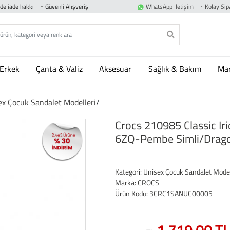
nde iade hakkı
Güvenli Alışveriş
WhatsApp İletişim
Kolay Sipa
Erkek
Çanta & Valiz
Aksesuar
Sağlık & Bakım
Mar
ex Çocuk Sandalet Modelleri
/
Crocs 210985 Classic Ir
6ZQ-Pembe Simli/Drago
Kategori: Unisex Çocuk Sandalet Model
Marka: CROCS
Ürün Kodu: 3CRC1SANUC00005