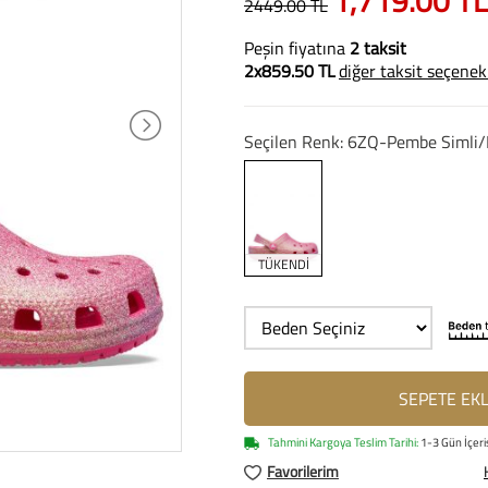
1,719.00 TL
2449.00 TL
Peşin fiyatına
2 taksit
2x859.50 TL
diğer taksit seçenek
Seçilen Renk: 6ZQ-Pembe Simli/
TÜKENDİ
SEPETE EK
Tahmini Kargoya Teslim Tarihi:
1-3 Gün İçeri
Favorilerim