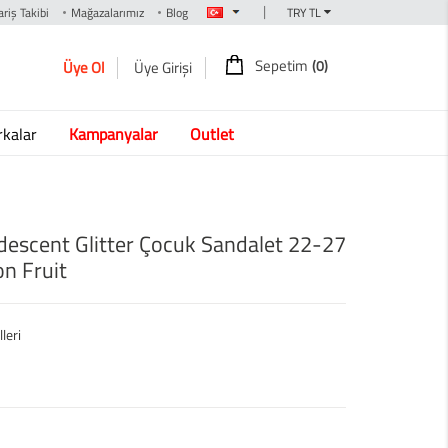
|
riş Takibi
Mağazalarımız
Blog
Sepetim
(0)
Üye Ol
Üye Girişi
kalar
Kampanyalar
Outlet
idescent Glitter Çocuk Sandalet 22-27
n Fruit
leri