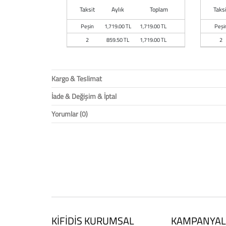
Taksit
Aylık
Toplam
Taksi
Peşin
1,719.00 TL
1,719.00 TL
Peşi
2
859.50 TL
1,719.00 TL
2
Kargo & Teslimat
İade & Değişim & İptal
Yorumlar (0)
KİFİDİS KURUMSAL
KAMPANYAL