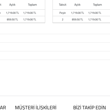
t
Aylık
Toplam
Taksit
Aylık
Toplam
n
1,719.00 TL
1,719.00 TL
Peşin
1,719.00 TL
1,719.00 TL
859.50 TL
1,719.00 TL
2
859.50 TL
1,719.00 TL
AR
MÜŞTERİ İLİŞKİLERİ
BİZİ TAKİP EDİN