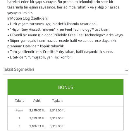
hareket eden bir yapı sunuyor. Bu premium teknolojilerin spor bir
tasarımla birleşimi sayesinde, her adımda rahatlık ve şıklığı bir arada
Büyük Beden
Crocs
Dizlikler
Kifidis Softstep
yaşayabilirsiniz.
InMotion Clog Özellikleri;
Igor
El ve El Bilek Atel
Kifidis Anatomik M
• Hızlı yaşam tarzınıza uygun atletik ilhamla tasarlandı.
• “Hiçbir Şey Hissettirmeyen” Free Feel Technology™ üst kısım
• Güvenli bir uyum için döndürülebilir Free Feel Technology™ arka kayış.
Mini Melissa
Fıtık Bağları
Kifidis Aqua
• Süper yumuşak, inanılmaz derecede hafif ve son derece dayanıklı
premium LiteRide™ köpük tabanlık.
Primigi
Kol Askısı
K1992 Serisi
• Tam şekillendirilmiş Croslite™ dış taban, hafif dayanıklılık sunar.
• LiteRide™: Yumuşacık, yenilikçi konfor.
SuperFit
Korseler
Taksit Seçenekleri
Kifidis Koleksiyon
Omuz Destekleri
BONUS
Kids
Parmak Atelleri
Taksit
Aylık
Toplam
SoftStep
Rom Walker & Alç
Peşin
3,319.00 TL
3,319.00 TL
2
1,659.50 TL
3,319.00 TL
Metal Ortopedi
3
1,106.33 TL
3,319.00 TL