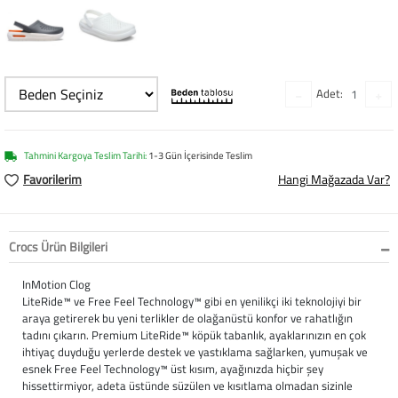
Softstep
Yağmurluk
Yastıklar
Scholl
Anatomik Ayakka
Panduf
Süt Pompası
SuperFit
Adet:
Natura
Terlik
Maske
Thuasne
Handmade
Sandalet
Siperlik
Valleverde
Tahmini Kargoya Teslim Tarihi:
1-3 Gün İçerisinde Teslim
Home
Tabanlık
Ortopedik Destekl
Kifidis Tüm Ürünl
Favorilerim
Hangi Mağazada Var?
Anatomik Terlik
Markalar
Ayak Atelleri
Kifidis Anatomik
Crocs Ürün Bilgileri
Konfor & Teknoloj
Buckhead
Baldırlık
Kifidis Handmade
InMotion Clog
LiteRide™ ve Free Feel Technology™ gibi en yenilikçi iki teknolojiyi bir
Gore-Tex
Chiquitin
Bandajlar
Kifidis Home
araya getirerek bu yeni terlikler de olağanüstü konfor ve rahatlığın
tadını çıkarın. Premium LiteRide™ köpük tabanlık, ayaklarınızın en çok
Yumuşak Taban (H
Cienta
Boyunluklar
Kifidis Kids
ihtiyaç duyduğu yerlerde destek ve yastıklama sağlarken, yumuşak ve
esnek Free Feel Technology™ üst kısım, ayağınızda hiçbir şey
hissettirmiyor, adeta üstünde süzülen ve kısıtlama olmadan sizinle
Easy 2 Go (Kolay Gi
Clarks
Dirseklik
Kifidis Natura