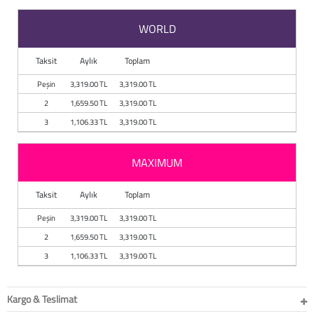
Baston
WORLD
Kanadyen
Taksit
Aylık
Toplam
Koltuk Altı Değne
Peşin
3,319.00 TL
3,319.00 TL
2
1,659.50 TL
3,319.00 TL
Tekerlekli Sandal
3
1,106.33 TL
3,319.00 TL
Walker (Yürüteç)
MAXIMUM
Aksesuar ve Yede
Taksit
Aylık
Toplam
Peşin
3,319.00 TL
3,319.00 TL
2
1,659.50 TL
3,319.00 TL
3
1,106.33 TL
3,319.00 TL
Kargo & Teslimat