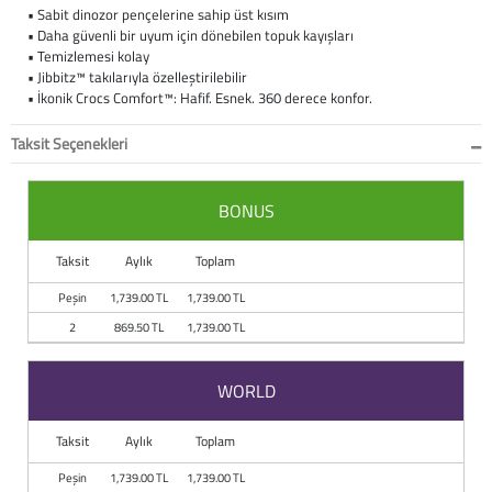
• Sabit dinozor pençelerine sahip üst kısım
• Daha güvenli bir uyum için dönebilen topuk kayışları
Büyük Beden
Crocs
Dizlikler
Kifidis Softstep
• Temizlemesi kolay
• Jibbitz™ takılarıyla özelleştirilebilir
Igor
El ve El Bilek Atel
Kifidis Anatomik M
• İkonik Crocs Comfort™: Hafif. Esnek. 360 derece konfor.
Mini Melissa
Fıtık Bağları
Kifidis Aqua
Taksit Seçenekleri
Primigi
Kol Askısı
K1992 Serisi
BONUS
SuperFit
Korseler
Taksit
Aylık
Toplam
Kifidis Koleksiyon
Omuz Destekleri
Peşin
1,739.00 TL
1,739.00 TL
2
869.50 TL
1,739.00 TL
Kids
Parmak Atelleri
WORLD
SoftStep
Rom Walker & Alç
Taksit
Aylık
Toplam
Metal Ortopedi
Peşin
1,739.00 TL
1,739.00 TL