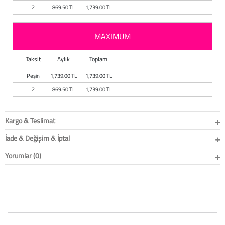
Baston
2
869.50 TL
1,739.00 TL
Kanadyen
MAXIMUM
Koltuk Altı Değne
Taksit
Aylık
Toplam
Tekerlekli Sandal
Peşin
1,739.00 TL
1,739.00 TL
2
869.50 TL
1,739.00 TL
Walker (Yürüteç)
Kargo & Teslimat
Aksesuar ve Yede
İade & Değişim & İptal
Yorumlar (0)