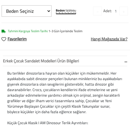
Softstep
Yağmurluk
Yastıklar
Scholl
Adet:
Anatomik Ayakka
Panduf
Süt Pompası
SuperFit
Natura
Terlik
Maske
Thuasne
Tahmini Kargoya Teslim Tarihi:
1-3 Gün İçerisinde Teslim
Favorilerim
Hangi Mağazada Var?
Handmade
Sandalet
Siperlik
Valleverde
Home
Tabanlık
Ortopedik Destekl
Kifidis Tüm Ürünl
Erkek Çocuk Sandalet Modelleri Ürün Bilgileri
Anatomik Terlik
Markalar
Ayak Atelleri
Kifidis Anatomik
Bu terlikler dinozorlara hayran olan küçükler için mükemmeldir. Her
ayakkabıda sabit dinozor pençeleri bulunan minikleriniz bu ayakkabıları
giyerek dinozorlara olan sevgilerini gösterebilir, hatta dinozor gibi
Konfor & Teknoloj
Buckhead
Baldırlık
Kifidis Handmade
davranabilirler. Crocs, çocukların kendilerini ifade etmelerine ve yeni
arkadaşlar edinmelerine yardımcı olmak için orijinal, zengin karakterli
Gore-Tex
Chiquitin
Bandajlar
Kifidis Home
grafikler ve diğer ilham verici tasarımlara sahip, Çocuklar ve Yeni
Yürümeye Başlayan Çocuklar için çeşitli Klasik Takunyalar sunar,
böylece küçükler için daha fazla eğlence sağlanır.
Yumuşak Taban (H
Cienta
Boyunluklar
Kifidis Kids
Küçük Çocuk Klasik I AM Dinosour Terlik Ayrıntıları:
Easy 2 Go (Kolay Gi
Clarks
Dirseklik
Kifidis Natura