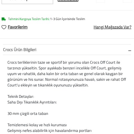
Softstep
Yağmurluk
Yastıklar
Scholl
Anatomik Ayakka
Panduf
Süt Pompası
SuperFit
Tahmini Kargoya Teslim Tarihi:
1-3 Gün İçerisinde Teslim
Favorilerim
Hangi Mağazada Var?
Natura
Terlik
Maske
Thuasne
Handmade
Sandalet
Siperlik
Valleverde
Crocs Ürün Bilgileri
Home
Tabanlık
Ortopedik Destekl
Kifidis Tüm Ürünl
Crocs terliklerinin taze ve sportif bir yorumu olan Crocs Off Court ile
tarzınızı yükseltin. Spor ayakkabı benzeri incelikle Off Court, gelişmiş
uyum ve rahatlık, daha kalın bir orta taban ve genel olarak kaygan bir
Anatomik Terlik
Markalar
Ayak Atelleri
Kifidis Anatomik
görünüm ve his sunar. Normal rotasyonunuza havalı, sakin ve rahat Off
Court'u ekleyin ve tıkanıklık oyununuzu yükseltin.
Konfor & Teknoloj
Buckhead
Baldırlık
Kifidis Handmade
Teknik Detaylar:
Gore-Tex
Chiquitin
Bandajlar
Kifidis Home
Saha Dışı Tıkanıklık Ayrıntıları:
30 mm çizgili orta taban
Yumuşak Taban (H
Cienta
Boyunluklar
Kifidis Kids
Temizlemesi kolay ve hızlı kuruması
Easy 2 Go (Kolay Gi
Clarks
Dirseklik
Kifidis Natura
Gelişmiş nefes alabilirlik için havalandırma portları