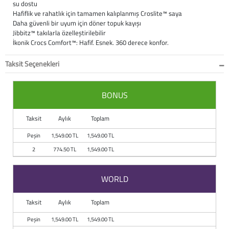
su dostu
Hafiflik ve rahatlık için tamamen kalıplanmış Croslite™ saya
Büyük Beden
Crocs
Dizlikler
Kifidis Softstep
Daha güvenli bir uyum için döner topuk kayışı
Jibbitz™ takılarla özelleştirilebilir
Igor
El ve El Bilek Atel
Kifidis Anatomik M
İkonik Crocs Comfort™: Hafif. Esnek. 360 derece konfor.
Taksit Seçenekleri
Mini Melissa
Fıtık Bağları
Kifidis Aqua
Primigi
Kol Askısı
K1992 Serisi
BONUS
SuperFit
Korseler
Taksit
Aylık
Toplam
Peşin
1,549.00 TL
1,549.00 TL
Kifidis Koleksiyon
Omuz Destekleri
2
774.50 TL
1,549.00 TL
Kids
Parmak Atelleri
WORLD
SoftStep
Rom Walker & Alç
Taksit
Aylık
Toplam
Metal Ortopedi
Peşin
1,549.00 TL
1,549.00 TL