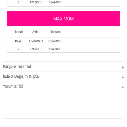
Baston
2
774.50 TL
1,549.00 TL
Kanadyen
MAXIMUM
Koltuk Altı Değne
Taksit
Aylık
Toplam
Peşin
1,549.00 TL
1,549.00 TL
Tekerlekli Sandal
2
774.50 TL
1,549.00 TL
Walker (Yürüteç)
Kargo & Teslimat
Aksesuar ve Yede
İade & Değişim & İptal
Yorumlar (0)