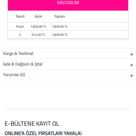
MAXIMUM
Baston
Taksit
Aylık
Toplam
Kanadyen
Peşin
1,829.00 TL
1,829.00 TL
Koltuk Altı Değne
2
914.50 TL
1,829.00 TL
Tekerlekli Sandal
Kargo & Teslimat
Walker (Yürüteç)
İade & Değişim & İptal
Aksesuar ve Yede
Yorumlar (0)
E-BÜLTENE KAYIT OL
ONLINE'A ÖZEL FIRSATLARI YAKALA!