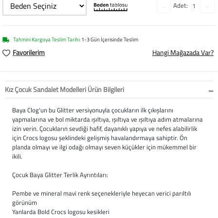
Adet:
Softstep
Yağmurluk
Yastıklar
Scholl
Anatomik Ayakka
Panduf
Süt Pompası
SuperFit
Tahmini Kargoya Teslim Tarihi:
1-3 Gün İçerisinde Teslim
Natura
Terlik
Maske
Thuasne
Favorilerim
Hangi Mağazada Var?
Handmade
Sandalet
Siperlik
Valleverde
Kız Çocuk Sandalet Modelleri Ürün Bilgileri
Home
Tabanlık
Ortopedik Destekl
Kifidis Tüm Ürünl
Baya Clog'un bu Glitter versiyonuyla çocukların ilk çıkışlarını
yapmalarına ve bol miktarda ışıltıya, ışıltıya ve ışıltıya adım atmalarına
Anatomik Terlik
Markalar
Ayak Atelleri
Kifidis Anatomik
izin verin. Çocukların sevdiği hafif, dayanıklı yapıya ve nefes alabilirlik
için Crocs logosu şeklindeki gelişmiş havalandırmaya sahiptir. Ön
Konfor & Teknoloj
Buckhead
Baldırlık
Kifidis Handmade
planda olmayı ve ilgi odağı olmayı seven küçükler için mükemmel bir
ikili.
Gore-Tex
Chiquitin
Bandajlar
Kifidis Home
Çocuk Baya Glitter Terlik Ayrıntıları:
Yumuşak Taban (H
Cienta
Boyunluklar
Kifidis Kids
Pembe ve mineral mavi renk seçenekleriyle heyecan verici parıltılı
görünüm
Easy 2 Go (Kolay Gi
Clarks
Dirseklik
Kifidis Natura
Yanlarda Bold Crocs logosu kesikleri