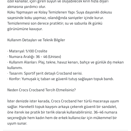
özel kanallar, içeri giren suyun ve oluşabilecek kirin hızla dışarı
Baston
akmasına yardımcı olur.
Koku Yapmayan ve Kolay Temizlenen Yapı: Suya dayanıklı dokusu
Kanadyen
sayesinde koku yapmaz, ıslandığında saniyeler içinde kurur.
Temizlenmesi son derece pratiktir; su ve sabunla ilk günkü
görünümüne kavuşur.
Koltuk Altı Değne
Kullanım Detayları ve Teknik Bilgiler
Tekerlekli Sandal
· Materyal: %100 Croslite
· Numara Aralığı: 36 - 46 (Unisex)
Walker (Yürüteç)
· Kullanım Alanları: Plaj, tekne, havuz kenarı, bahçe ve günlük dış mekan
kullanımı.
Aksesuar ve Yede
· Tasarım: Sportif şerit detaylı Crocband serisi.
· Konfor: Yumuşak iç taban ve güvenli tutuş sağlayan topuk bandı.
Neden Crocs Crocband Tercih Etmelisiniz?
İster denizde ister karada, Crocs Crocband her türlü maceraya uyum
sağlar. Hareketli topuk kayışını arkaya çekerek güvenli bir sandalet,
öne iterek ise pratik bir terlik olarak kullanabilirsiniz. 36-46 numara
seçeneğiyle hem kadın hem de erkek kullanıcılar için mükemmel bir
uyum sunar.