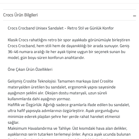
Büyük Beden
Crocs
Dizlikler
Kifidis Softstep
Crocs Ürün Bilgileri
Igor
El ve El Bilek Atel
Kifidis Anatomik M
Crocs Crocband Unisex Sandalet - Retro Stil ve Günlük Konfor
Mini Melissa
Fıtık Bağları
Kifidis Aqua
Klasik Crocs rahatlığını retro bir spor ayakkabı görünümüyle birleştiren
Crocs Crocband, hem stili hem de dayanıklılığı bir arada sunuyor. Geniş
36-46 numara aralığı ile her ayak tipine uygun bir seçenek sunan bu
Primigi
Kol Askısı
K1992 Serisi
model, gün boyu süren konforun anahtarıdır.
SuperFit
Korseler
Öne Çıkan Ürün Özellikleri
Gelişmiş Croslite Teknolojisi: Tamamen markaya özel Croslite
Kifidis Koleksiyon
Omuz Destekleri
materyalden üretilen bu sandalet, ergonomik yapısı sayesinde
ayağınızın şeklini alır. Oksijen dostu materyali, uzun süreli
Kids
Parmak Atelleri
kullanımlarda dahi ayağınızı yormaz.
Hafiflik ve Özgürlük: Ağırlığı sadece gramlarla ifade edilen bu sandalet,
ultra hafif yapısıyla adımlarınızı özgürleştirir. Ayak yorgunluğunu
SoftStep
Rom Walker & Alç
minimize ederek plajdan şehre her yerde rahat hareket etmenizi
sağlar.
Metal Ortopedi
Maksimum Havalandırma ve Tahliye: Üst kısımdaki hava alan delikler,
ayaklarınızı serin tutarken terlemeyi önler. Ayrıca ayak ucunda bulunan