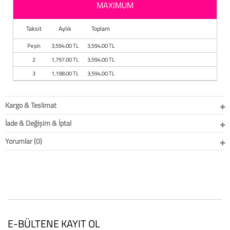
MAXIMUM
Taksit
Aylık
Toplam
Peşin
3,594.00 TL
3,594.00 TL
2
1,797.00 TL
3,594.00 TL
3
1,198.00 TL
3,594.00 TL
Kargo & Teslimat
İade & Değişim & İptal
Yorumlar (0)
E-BÜLTENE KAYIT OL