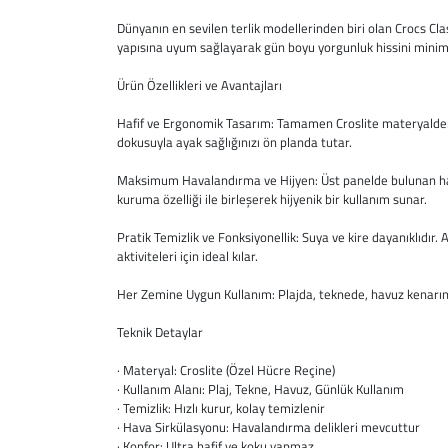
Dünyanın en sevilen terlik modellerinden biri olan Crocs Cla
yapısına uyum sağlayarak gün boyu yorgunluk hissini minim
Ürün Özellikleri ve Avantajları
Hafif ve Ergonomik Tasarım: Tamamen Croslite materyalden ür
dokusuyla ayak sağlığınızı ön planda tutar.
Maksimum Havalandırma ve Hijyen: Üst panelde bulunan hava 
kuruma özelliği ile birleşerek hijyenik bir kullanım sunar.
Pratik Temizlik ve Fonksiyonellik: Suya ve kire dayanıklıdır.
aktiviteleri için ideal kılar.
Her Zemine Uygun Kullanım: Plajda, teknede, havuz kenarın
Teknik Detaylar
· Materyal: Croslite (Özel Hücre Reçine)
· Kullanım Alanı: Plaj, Tekne, Havuz, Günlük Kullanım
· Temizlik: Hızlı kurur, kolay temizlenir
· Hava Sirkülasyonu: Havalandırma delikleri mevcuttur
· Konfor: Ultra hafif ve koku yapmaz