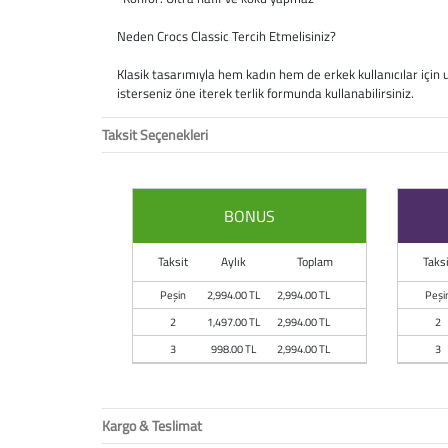
Neden Crocs Classic Tercih Etmelisiniz?
Klasik tasarımıyla hem kadın hem de erkek kullanıcılar için 
isterseniz öne iterek terlik formunda kullanabilirsiniz.
Taksit Seçenekleri
BONUS
Taksit
Aylık
Toplam
Taksi
Peşin
2,994.00 TL
2,994.00 TL
Peşi
2
1,497.00 TL
2,994.00 TL
2
3
998.00 TL
2,994.00 TL
3
Kargo & Teslimat