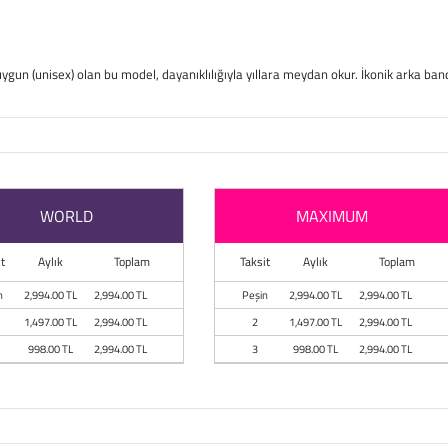
uygun (unisex) olan bu model, dayanıklılığıyla yıllara meydan okur. İkonik arka ban
WORLD
MAXIMUM
t
Aylık
Toplam
Taksit
Aylık
Toplam
n
2,994.00 TL
2,994.00 TL
Peşin
2,994.00 TL
2,994.00 TL
1,497.00 TL
2,994.00 TL
2
1,497.00 TL
2,994.00 TL
998.00 TL
2,994.00 TL
3
998.00 TL
2,994.00 TL