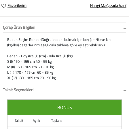
Softstep
Yağmurluk
Yastıklar
Scholl
Favorilerim
Hangi Mağazada Var?
Anatomik Ayakka
Panduf
Süt Pompası
SuperFit
Çorap Ürün Bilgileri
Natura
Terlik
Maske
Thuasne
Beden Seçim RehberiDoğru bedeni bulmak için boy (cm/ft) ve kilo
Handmade
Sandalet
Siperlik
Valleverde
(kg/lbs) değerlerinizi aşağıdaki tabloya göre eşleştirebilirsiniz:
Beden - Boy Aralığı (cm) - Kilo Aralığı (kg)
Home
Tabanlık
Ortopedik Destekl
Kifidis Tüm Ürünl
S (I) 150 - 155 cm 40 - 55 kg
M (II) 160 - 165 cm 50 - 70 kg
Anatomik Terlik
Markalar
Ayak Atelleri
Kifidis Anatomik
L (III) 170 - 175 cm 60 - 85 kg
XL (IV) 180 - 185 cm 70 - 90 kg
Konfor & Teknoloj
Buckhead
Baldırlık
Kifidis Handmade
Taksit Seçenekleri
Gore-Tex
Chiquitin
Bandajlar
Kifidis Home
BONUS
Yumuşak Taban (H
Cienta
Boyunluklar
Kifidis Kids
Taksit
Aylık
Toplam
Easy 2 Go (Kolay Gi
Clarks
Dirseklik
Kifidis Natura