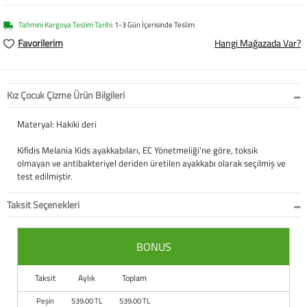
Softstep
Yağmurluk
Yastıklar
Scholl
Tahmini Kargoya Teslim Tarihi:
1-3 Gün İçerisinde Teslim
Anatomik Ayakka
Panduf
Süt Pompası
SuperFit
Favorilerim
Hangi Mağazada Var?
Natura
Terlik
Maske
Thuasne
Kız Çocuk Çizme Ürün Bilgileri
Handmade
Sandalet
Siperlik
Valleverde
Materyal: Hakiki deri
Home
Tabanlık
Ortopedik Destekl
Kifidis Tüm Ürünl
Kifidis Melania Kids ayakkabıları, EC Yönetmeliği'ne göre, toksik
olmayan ve antibakteriyel deriden üretilen ayakkabı olarak seçilmiş ve
Anatomik Terlik
Markalar
Ayak Atelleri
Kifidis Anatomik
test edilmiştir.
Konfor & Teknoloj
Buckhead
Baldırlık
Kifidis Handmade
Taksit Seçenekleri
Gore-Tex
Chiquitin
Bandajlar
Kifidis Home
BONUS
Yumuşak Taban (H
Cienta
Boyunluklar
Kifidis Kids
Taksit
Aylık
Toplam
Easy 2 Go (Kolay Gi
Clarks
Dirseklik
Kifidis Natura
Peşin
539.00 TL
539.00 TL