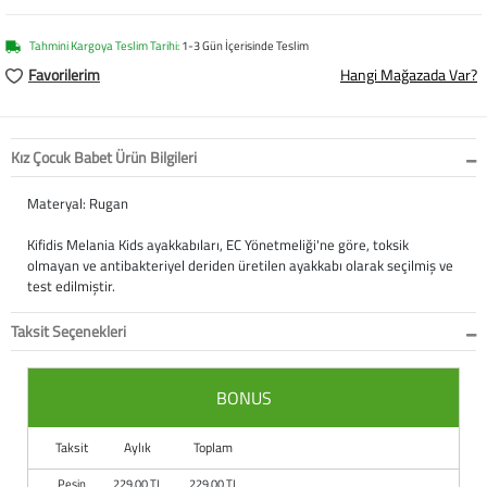
Softstep
Yağmurluk
Yastıklar
Scholl
Tahmini Kargoya Teslim Tarihi:
1-3 Gün İçerisinde Teslim
Anatomik Ayakka
Panduf
Süt Pompası
SuperFit
Favorilerim
Hangi Mağazada Var?
Natura
Terlik
Maske
Thuasne
Kız Çocuk Babet Ürün Bilgileri
Handmade
Sandalet
Siperlik
Valleverde
Materyal: Rugan
Home
Tabanlık
Ortopedik Destekl
Kifidis Tüm Ürünl
Kifidis Melania Kids ayakkabıları, EC Yönetmeliği'ne göre, toksik
olmayan ve antibakteriyel deriden üretilen ayakkabı olarak seçilmiş ve
Anatomik Terlik
Markalar
Ayak Atelleri
Kifidis Anatomik
test edilmiştir.
Konfor & Teknoloj
Buckhead
Baldırlık
Kifidis Handmade
Taksit Seçenekleri
Gore-Tex
Chiquitin
Bandajlar
Kifidis Home
BONUS
Yumuşak Taban (H
Cienta
Boyunluklar
Kifidis Kids
Taksit
Aylık
Toplam
Easy 2 Go (Kolay Gi
Clarks
Dirseklik
Kifidis Natura
Peşin
229.00 TL
229.00 TL