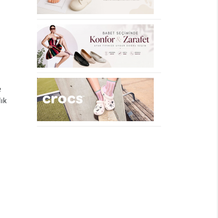
e
lık