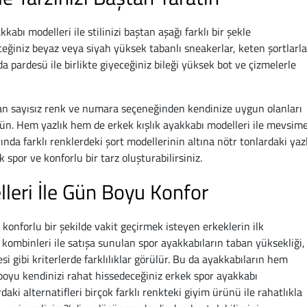
bı modelleri ile stilinizi baştan aşağı farklı bir şekle
eceğiniz beyaz veya siyah yüksek tabanlı sneakerlar, keten şortlarla
a pardesü ile birlikte giyeceğiniz bileği yüksek bot ve çizmelerle
an sayısız renk ve numara seçeneğinden kendinize uygun olanları
ün. Hem yazlık hem de erkek kışlık ayakkabı modelleri ile mevsim
ında farklı renklerdeki şort modellerinin altına nötr tonlardaki yaz
spor ve konforlu bir tarz oluşturabilirsiniz.
leri İle Gün Boyu Konfor
onforlu bir şekilde vakit geçirmek isteyen erkeklerin ilk
ve kombinleri ile satışa sunulan spor ayakkabıların taban yüksekliği,
si gibi kriterlerde farklılıklar görülür. Bu da ayakkabıların hem
boyu kendinizi rahat hissedeceğiniz erkek spor ayakkabı
aki alternatifleri birçok farklı renkteki giyim ürünü ile rahatlıkla