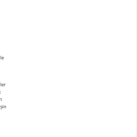
rle
ler
k
en
işin