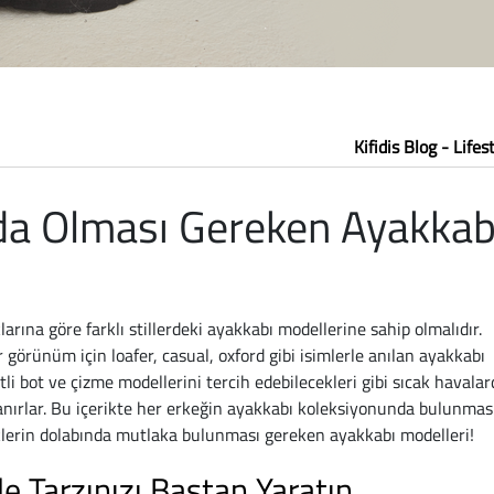
Kifidis Blog - Lifes
nda Olması Gereken Ayakkab
arına göre farklı stillerdeki ayakkabı modellerine sahip olmalıdır.
r görünüm için loafer, casual, oxford gibi isimlerle anılan ayakkabı
tli bot ve çizme modellerini tercih edebilecekleri gibi sıcak havalar
llanırlar. Bu içerikte her erkeğin ayakkabı koleksiyonunda bulunmas
keklerin dolabında mutlaka bulunması gereken ayakkabı modelleri!
le Tarzınızı Baştan Yaratın