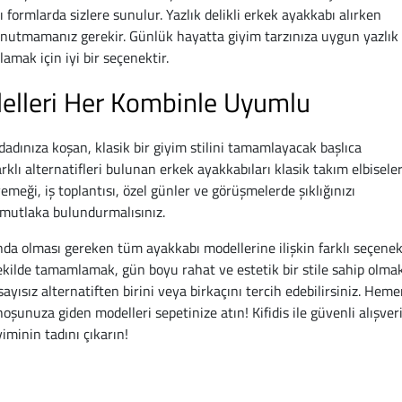
ı formlarda sizlere sunulur. Yazlık delikli erkek ayakkabı alırken
unutmamanız gerekir. Günlük hayatta giyim tarzınıza uygun yazlık
amak için iyi bir seçenektir.
delleri Her Kombinle Uyumlu
adınıza koşan, klasik bir giyim stilini tamamlayacak başlıca
arklı alternatifleri bulunan erkek ayakkabıları klasik takım elbisele
yemeği, iş toplantısı, özel günler ve görüşmelerde şıklığınızı
 mutlaka bulundurmalısınız.
ında olması gereken tüm ayakkabı modellerine ilişkin farklı seçenek
 şekilde tamamlamak, gün boyu rahat ve estetik bir stile sahip olma
sayısız alternatiften birini veya birkaçını tercih edebilirsiniz. Hem
hoşunuza giden modelleri sepetinize atın! Kifidis ile güvenli alışver
minin tadını çıkarın!