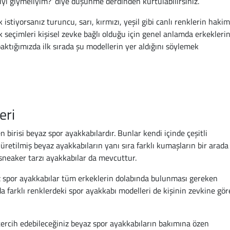
ıyı giymeliyim?’ diye düşünme derdinden kurtulabilirsiniz.
istiyorsanız turuncu, sarı, kırmızı, yeşil gibi canlı renklerin hakim
k seçimleri kişisel zevke bağlı olduğu için genel anlamda erkekleri
ktığımızda ilk sırada şu modellerin yer aldığını söylemek
eri
 birisi beyaz spor ayakkabılardır. Bunlar kendi içinde çeşitli
 üretilmiş beyaz ayakkabıların yanı sıra farklı kumaşların bir arada
 sneaker tarzı ayakkabılar da mevcuttur.
z spor ayakkabılar tüm erkeklerin dolabında bulunması gereken
a farklı renklerdeki spor ayakkabı modelleri de kişinin zevkine gör
tercih edebileceğiniz beyaz spor ayakkabıların bakımına özen