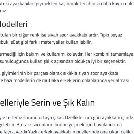
teki ayakkabıları giymekten kaçınarak tercihinizi daha koyu renkl
niz.
odelleri
ulan bir diğer renk ise siyah spor ayakkabılardır. Tıpkı beyaz
uk, süet gibi farklı materyaller kullanılabilir.
termediği için bakımı ve kullanımı kolaydır. Her kombini tamamlay
sunulduğunda kullanışlılık açısından oldukça iyi bir seçenektir.
iyimlerinin bir parçası olarak sıklıkla siyah spor ayakkabı
e bazı modellerin de mutlaka erkeklerin dolaplarında yer alması
leriyle Serin ve Şık Kalın
yle terleme sorunu ortaya çıkar. Özellikle tüm gün ayakkabı içinde
lebilir. Bu tarz sorunların önüne geçmek için havalandırma
 fayda vardır.Yazlık erkek ayakkabı modellerinde öne çıkan delikli