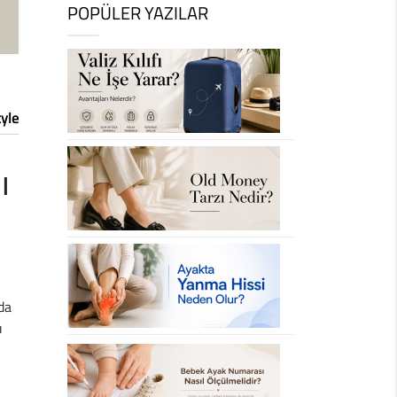
POPÜLER YAZILAR
tyle
ı
da
ı