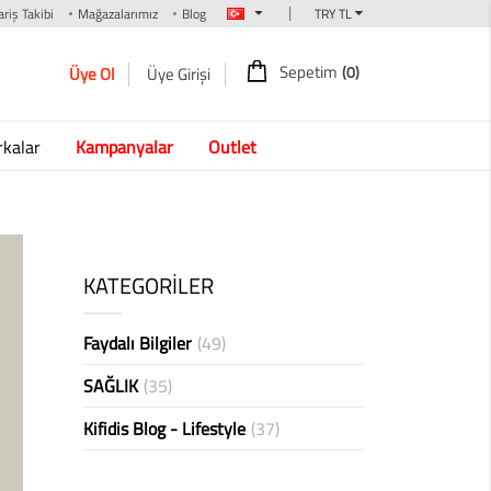
|
riş Takibi
Mağazalarımız
Blog
Sepetim
(0)
Üye Ol
Üye Girişi
kalar
Kampanyalar
Outlet
KATEGORİLER
Faydalı Bilgiler
(49)
SAĞLIK
(35)
Kifidis Blog - Lifestyle
(37)