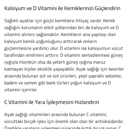
Softstep
Yağmurluk
Yastıklar
Scholl
Kalsiyum ve D Vitamini ile Kemiklerinizi Güçlendirin
Anatomik Ayakka
Panduf
Süt Pompası
SuperFit
Sağlıklı ayaklar için güçlü kemiklere ihtiyaç vardır. Kemik
sağlığını korumanın etkili yollarından biri de kalsiyum ve D
Natura
Terlik
Maske
Thuasne
vitamini alımını sağlamaktır. Kemiklerin ana yapıtaşı olan
kalsiyum kemik yoğunluğunu arttırarak onların
Handmade
Sandalet
Siperlik
Valleverde
güçlenmesine yardımcı olur. D vitamini ise kalsiyumun vücut
tarafından emilimini arttırır. D vitamini sentezlenmesi güneş
Home
Tabanlık
Ortopedik Destekl
Kifidis Tüm Ürünl
ışığıyla mümkün olsa da yeterli güneş ışığına maruz
kalmayan kişiler eksiklik yaşayabilir. Ayak sağlığı için besinler
Anatomik Terlik
Markalar
Ayak Atelleri
Kifidis Anatomik
arasında bulunan süt ve süt ürünleri, yeşil yapraklı sebzeler,
badem ve somon gibi balık türleri yoğun kalsiyum ve D
Konfor & Teknoloj
Buckhead
Baldırlık
Kifidis Handmade
vitamini içerirler.
Gore-Tex
Chiquitin
Bandajlar
Kifidis Home
C Vitamini ile Yara İyileşmesini Hızlandırın
Yumuşak Taban (H
Cienta
Boyunluklar
Kifidis Kids
Ayak sağlığı vitaminleri arasında bulunan C vitamini,
vücuttaki birçok işlev için önemli olan olan bir antioksidandır.
Easy 2 Go (Kolay Gi
Clarks
Dirseklik
Kifidis Natura
Özellikle yaraların iyileşmesi sürecinde kritik bir rol oynar. C