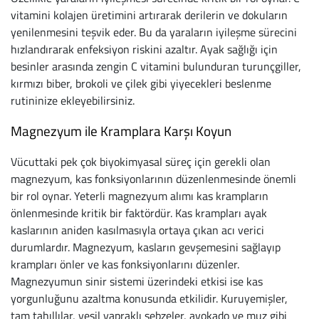
vitamini kolajen üretimini artırarak derilerin ve dokuların
Büyük Beden
Crocs
Dizlikler
Kifidis Softstep
yenilenmesini teşvik eder. Bu da yaraların iyileşme sürecini
hızlandırarak enfeksiyon riskini azaltır. Ayak sağlığı için
Igor
El ve El Bilek Atel
Kifidis Anatomik M
besinler arasında zengin C vitamini bulunduran turunçgiller,
kırmızı biber, brokoli ve çilek gibi yiyecekleri beslenme
Mini Melissa
Fıtık Bağları
Kifidis Aqua
rutininize ekleyebilirsiniz.
Primigi
Kol Askısı
K1992 Serisi
Magnezyum ile Kramplara Karşı Koyun
SuperFit
Korseler
Vücuttaki pek çok biyokimyasal süreç için gerekli olan
magnezyum, kas fonksiyonlarının düzenlenmesinde önemli
Kifidis Koleksiyon
Omuz Destekleri
bir rol oynar. Yeterli magnezyum alımı kas krampların
önlenmesinde kritik bir faktördür. Kas krampları ayak
Kids
Parmak Atelleri
kaslarının aniden kasılmasıyla ortaya çıkan acı verici
durumlardır. Magnezyum, kasların gevşemesini sağlayıp
SoftStep
Rom Walker & Alç
krampları önler ve kas fonksiyonlarını düzenler.
Magnezyumun sinir sistemi üzerindeki etkisi ise kas
Metal Ortopedi
yorgunluğunu azaltma konusunda etkilidir. Kuruyemişler,
tam tahıllılar, yeşil yapraklı sebzeler, avokado ve muz gibi