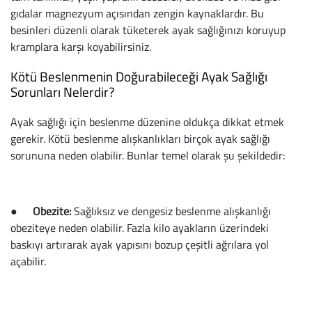
Baston
gıdalar magnezyum açısından zengin kaynaklardır. Bu
besinleri düzenli olarak tüketerek ayak sağlığınızı koruyup
Kanadyen
kramplara karşı koyabilirsiniz.
Koltuk Altı Değne
Kötü Beslenmenin Doğurabileceği Ayak Sağlığı
Sorunları Nelerdir?
Tekerlekli Sandal
Ayak sağlığı için beslenme düzenine oldukça dikkat etmek
Walker (Yürüteç)
gerekir. Kötü beslenme alışkanlıkları birçok ayak sağlığı
sorununa neden olabilir. Bunlar temel olarak şu şekildedir:
Aksesuar ve Yede
●
Obezite:
Sağlıksız ve dengesiz beslenme alışkanlığı
obeziteye neden olabilir. Fazla kilo ayakların üzerindeki
baskıyı artırarak ayak yapısını bozup çeşitli ağrılara yol
açabilir.