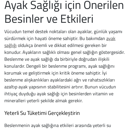
Ayak Sağlığı için Önerilen
Sandalet
Panduf
Kemer
Kozmetik Çantası
Katlanabilir Şemsi
Varis Çorapları &
Clarks
Tüketicinin Koru
Besinler ve Etkileri
Sabo
Terlik
Markalar
Takım Elbise Çant
Uzun Şemsiyeler
Seyahat Çorapları
Crocs
İade, İptal & Deği
Vücudun temel destek noktaları olan ayaklar, günlük yaşamı
Ev Terliği
Sandalet
IMAC
Çanta Askılığı
Çoraplar
Antiemboli Çorapl
Jibbitz
Gizlilik Politikası
sürdürmek için hayati öneme sahiptir. Bu bakımdan
ayak
sağlığı
oldukça önemli ve dikkat edilmesi gereken bir
Hassas Ayaklar İç
Erkek Çocuk
Ara Shoes
Valiz
Günlük Çoraplar
Diyabet Çorapları
Dr. Scholl
Aydınlatma Metni
konudur. Ayakların sağlıklı olması genel sağlığın göstergesidir.
Bot
İlk Adım Ayakkabı
Berkemann
Kabin Boy Valiz
Çocuk Çorapları
Dinlendirici Varis 
Ferre Milano
Çerez Tercihleri
Beslenme ve ayak sağlığı da birbiriyle doğrudan ilişkili
konulardır. Dengeli bir beslenme programı, ayak sağlığını
Hostes Ayakkabıs
Spor Ayakkabı
Crocs
Orta Boy Valiz
Seyahat Çorapları
Orta Basınç Varis 
Gabor
korumak ve geliştirmek için kritik öneme sahiptir. İyi
beslenme alışkanlıkları ayaklardaki ağrı ve rahatsızlıkları
Markalar
Okul Ayakkabısı
Carattere
Büyük Boy Valiz
Diyabet Çorapları
Yüksek Basınç Var
Ganter
azaltıp ayak yapısının stabilitesini artırır. Bunun vücudun
ihtiyaç duyduğu ayak sağlığı için besinlerden vitamin ve
Ara Shoes
Bot
Ganter
Valiz Kılıfı
Varis Çorapları
Lenf Ödem Kompre
Igor
mineralleri yeterli şekilde almak gerekir.
Yeterli Su Tüketimi Gerçekleştirin
Berkemann
Yağmur Çizmesi
Pinoso
Markalar
Abiye Çoraplar
Lenf Ödem Manşo
Imac Made in Ital
Beslenmenin ayak sağlığına etkileri arasında yeterli su
Crocs
Yağmurluk
Salamander
Bric's
Varis ve Ödem Ban
Ilse Jacobsen